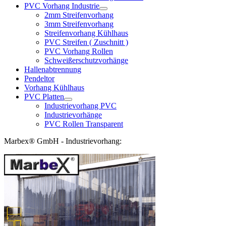
PVC Vorhang Industrie
2mm Streifenvorhang
3mm Streifenvorhang
Streifenvorhang Kühlhaus
PVC Streifen ( Zuschnitt )
PVC Vorhang Rollen
Schweißerschutzvorhänge
Hallenabtrennung
Pendeltor
Vorhang Kühlhaus
PVC Platten
Industrievorhang PVC
Industrievorhänge
PVC Rollen Transparent
Marbex® GmbH - Industrievorhang: