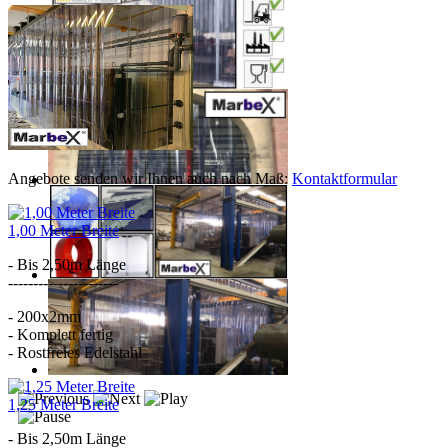
Angebote senden wir Ihnen auch nach Maß:
Kontaktformular
1,00 Meter Breite
- Bis 2,50m Länge
----------------------
- 200x2mm
- Komplett fertig
- Rostfreies Edelstahl
1,25 Meter Breite
- Bis 2,50m Länge