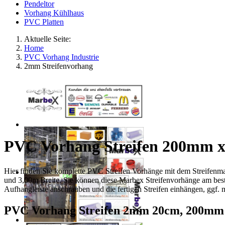
Pendeltor
Vorhang Kühlhaus
PVC Platten
Aktuelle Seite:
Home
PVC Vorhang Industrie
2mm Streifenvorhang
PVC Vorhang Streifen 200mm x
Hier finden Sie komplette PVC Streifen Vorhänge mit dem Streifenm
und 3,00m Breite. Sie können diese Marbex Streifenvorhänge am best
Aufhangleiste anschrauben und die fertigen Streifen einhängen, ggf. 
PVC Vorhang Streifen 2mm 20cm, 200mm