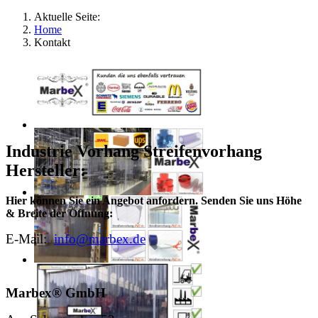
Aktuelle Seite:
Home
Kontakt
Industrie Vorhang Streifenvorhang
Hersteller:
Hier können Sie ein Angebot anfordern. Senden Sie uns Höhe
& Breite der Öffnung:
E-Mail:
info@marbex.de
Marbex® GmbH