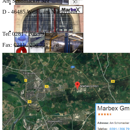
Am Schornacker 52a
D - 46485 Wesel, am Niederrhein
Tel: 0281 / 206 791 - 70
Fax: 0281 / 206 791 - 78