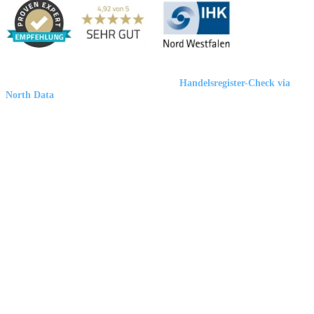
Marbex® GmbH
| HRB 23512 Duisburg |
Handelsregister-Check via
North Data