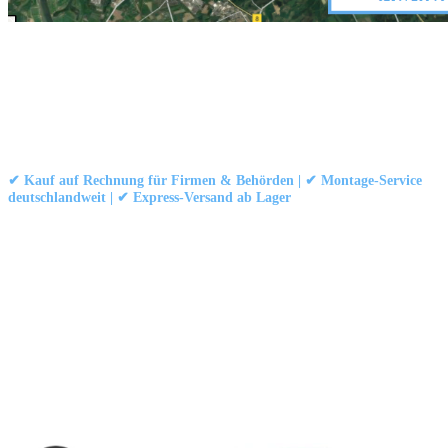
Kontakt
|
Impressum
|
Datenschutzerklärung
|
AGB / Widerruf
© 1999–
Marbex® GmbH
– Alle Rechte vorbehalten.
✔ Kauf auf Rechnung für Firmen & Behörden | ✔ Montage-Service
deutschlandweit | ✔ Express-Versand ab Lager
Technische Dokumentation:
Montageanleitung (PDF)
|
Technisches
Datenblatt
|
Konformität (Food/Pharma)
|
Rezensionen auf Google ansehen
Haben Sie Fragen?
Gerne beraten wir Sie persönlich zu unseren PVC-
Streifenvorhängen und Industrievorhängen.
Adresse:
Marbex® GmbH | Am Schornacker 52 | 46485 Wesel,
Deutschland