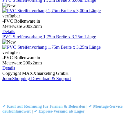
PVC Streifenvorhang 1,75m Breite x 3,00m Länge
verfügbar
-PVC Rollenware in
Meterware 200x2mm
Details
PVC Streifenvorhang 1,75m Breite x 3,25m Länge
verfügbar
-PVC Rollenware in
Meterware 200x2mm
Details
Copyright MAXXmarketing GmbH
JoomShopping Download & Support
Kontakt
|
Impressum
|
Datenschutzerklärung
|
AGB / Widerruf
© 1999–
Marbex® GmbH
– Alle Rechte vorbehalten.
✔ Kauf auf Rechnung für Firmen & Behörden | ✔ Montage-Service
deutschlandweit | ✔ Express-Versand ab Lager
Technische Dokumentation:
Montageanleitung (PDF)
|
Technisches
Datenblatt
|
Konformität (Food/Pharma)
|
Rezensionen auf Google ansehen