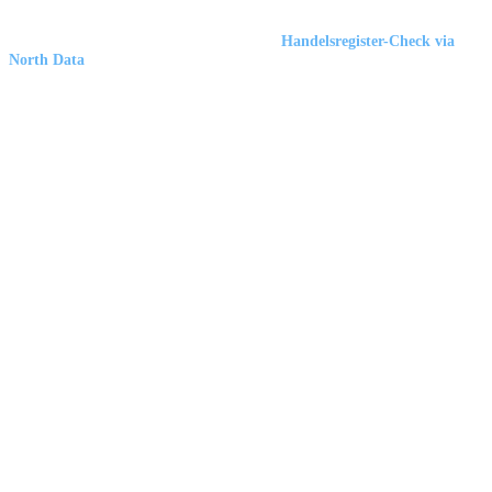
Marbex® GmbH
| HRB 23512 Duisburg |
Handelsregister-Check via
North Data