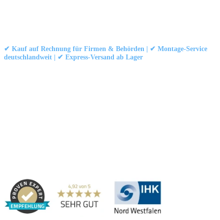
Kontakt
|
Impressum
|
Datenschutzerklärung
|
AGB / Widerruf
© 1999–
Marbex® GmbH
– Alle Rechte vorbehalten.
✔ Kauf auf Rechnung für Firmen & Behörden | ✔ Montage-Service
deutschlandweit | ✔ Express-Versand ab Lager
Technische Dokumentation:
Montageanleitung (PDF)
|
Technisches
Datenblatt
|
Konformität (Food/Pharma)
|
Rezensionen auf Google ansehen
Haben Sie Fragen?
Gerne beraten wir Sie persönlich zu unseren PVC-
Streifenvorhängen und Industrievorhängen.
Adresse:
Marbex® GmbH | Am Schornacker 52 | 46485 Wesel,
Deutschland