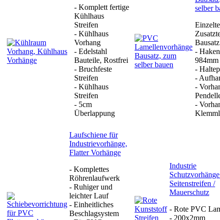
- Komplett fertige
selber 
Kühlhaus
Streifen
Einzelte
- Kühlhaus
Zusatzte
Vorhang
Bausatz
- Edelstahl
- Haken
Bauteile, Rostfrei
984mm
- Bruchfeste
- Haltep
Streifen
- Aufha
- Kühlhaus
- Vorha
Streifen
Pendelle
- 5cm
- Vorha
Überlappung
Klemmle
Laufschiene für
Industrievorhänge,
Flatter Vorhänge
Industrie
- Komplettes
Schutzvorhänge
Röhrenlaufwerk
Seitenstreifen /
- Ruhiger und
Mauerschutz
leichter Lauf
- Einheitliches
- Rote PVC Lam
Beschlagsystem
- 200x2mm