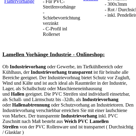
- Für PVC-
- 300x3mm
Streifenvorhänge
- Rot / Durchsic
-
- inkl. Pendellei
Schiebevorrichtung
verzinkt
- C-Profil inl
Rollerset
Lamellen Vorhänge Industrie - Onlineshop:
Ob
Industrievorhang
oder Gewerbe, im Tiefkühlbereich oder
Kühlhaus, der
Industrievorhang transparent
ist für beinahe alle
Bereiche geeignet. Der Industrievorhnag bietet Schutz vor Zugluft,
Wind und Kälte und ist auch ideal als Raumteiler in der Industrie,
Lager, als Schallschutz oder Maschieneneinhausung
und
Hallen
geeignet. Die PVC Streifen sind individuell einsetzbar,
als Schall- und Lärmschutz bis -32db, als
Industrievorhang
oder
Hallenabtrennung
oder Schutzvorhang an Industrietoren. Den
Industrievorhang verschiebbar erreichen Sie mit einer laufschiene
von Marbex. Der transparente
Industrievorhang
inkl. PVC
Zuschnitt nach Maß besteht aus
Weich PVC Lamellen
Streifen
von der PVC Rollenware und ist transparnet ( Durchsichtig
/ Glasklar )