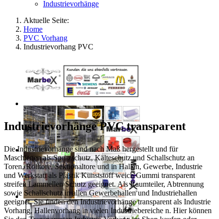
Industrievorhänge
Aktuelle Seite:
Home
PVC Vorhang
Industrievorhang PVC
Industrievorhänge PVC transparent
Die Industrievorhänge sind nach Maß hergestellt und für
Maschienen als Spritzschutz, Kälteschutz und Schallschutz an
Toren, Rolltore, Sektionaltore und in Hallen, Gewerbe, Industrie
und Werkstatt als Plastik Kunststoff weich Gummi transparent
streifen Lammellen Schutz geeignet. Als Raumteiler, Abtrennung
sowie Schallschutz in allen Gewerbehallen und Industriehallen
geeignet. Sie finden den Industrievorhänge transparent als Industrie
Vorhang, Hallenvorhang in vielen Industriebereiche n. Hier können