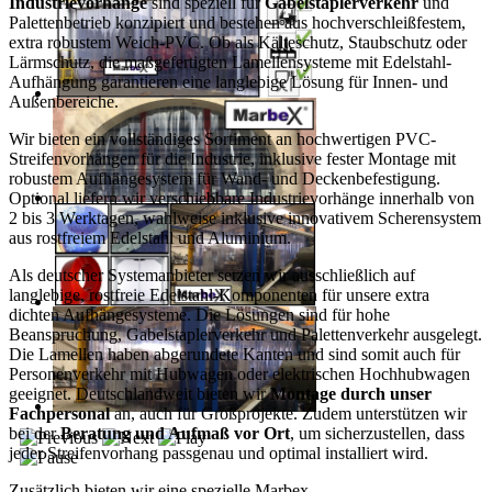
Industrievorhänge
sind speziell für
Gabelstaplerverkehr
und
Palettenbetrieb konzipiert und bestehen aus hochverschleißfestem,
extra robustem Weich-PVC. Ob als Kälteschutz, Staubschutz oder
Lärmschutz, die maßgefertigten Lamellensysteme mit Edelstahl-
Aufhängung garantieren eine langlebige Lösung für Innen- und
Außenbereiche.
Wir bieten ein vollständiges Sortiment an hochwertigen PVC-
Streifenvorhängen für die Industrie, inklusive fester Montage mit
robustem Aufhängesystem für Wand- und Deckenbefestigung.
Optional liefern wir verschiebbare Industrievorhänge innerhalb von
2 bis 3 Werktagen, wahlweise inklusive innovativem Scherensystem
aus rostfreiem Edelstahl und Aluminium.
Als deutscher Systemanbieter setzen wir ausschließlich auf
langlebige, rostfreie Edelstahl-Komponenten für unsere extra
dichten Aufhängesysteme. Die Lösungen sind für hohe
Beanspruchung, Gabelstaplerverkehr und Palettenverkehr ausgelegt.
Die Lamellen haben abgerundete Kanten und sind somit auch für
Personenverkehr mit Hubwagen oder elektrischen Hochhubwagen
geeignet. Deutschlandweit bieten wir
Montage durch unser
Fachpersonal
an, auch für Großprojekte. Zudem unterstützen wir
bei der
Beratung und Aufmaß vor Ort
, um sicherzustellen, dass
jeder Streifenvorhang passgenau und optimal installiert wird.
Zusätzlich bieten wir eine spezielle Marbex-