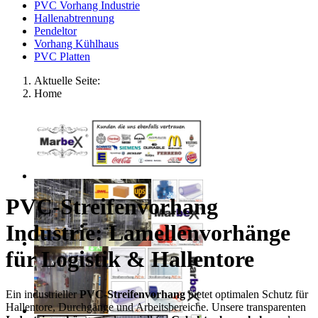
PVC Vorhang Industrie
Hallenabtrennung
Pendeltor
Vorhang Kühlhaus
PVC Platten
Aktuelle Seite:
Home
PVC-Streifenvorhang
Industrie: Lamellenvorhänge
für Logistik & Hallentore
Ein industrieller
PVC-Streifenvorhang
bietet optimalen Schutz für
Hallentore, Durchgänge und Arbeitsbereiche. Unsere transparenten