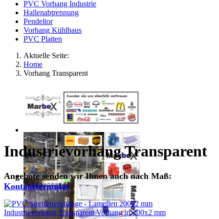
PVC Vorhang Industrie
Hallenabtrennung
Pendeltor
Vorhang Kühlhaus
PVC Platten
Aktuelle Seite:
Home
Vorhang Transparent
Industrievorhang Transparent
Angebote senden wir Ihnen auch nach Maß:
Kontaktformular
Industrievorhang Transparent Vorhang in 200x2 mm