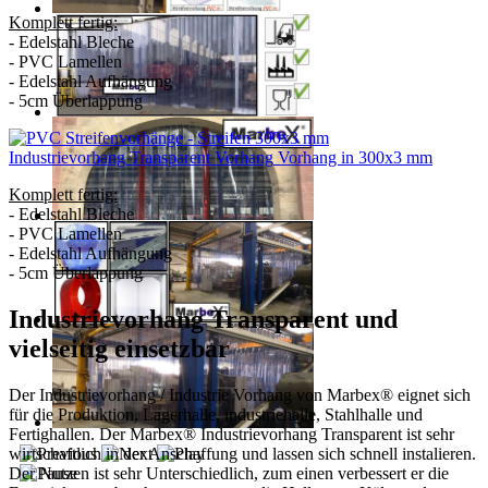
Komplett fertig:
- Edelstahl Bleche
- PVC Lamellen
- Edelstahl Aufhängung
- 5cm Überlappung
Industrievorhang Transparent Vorhang
Vorhang in 300x3 mm
Komplett fertig:
- Edelstahl Bleche
- PVC Lamellen
- Edelstahl Aufhängung
- 5cm Überlappung
Industrievorhang Transparent und
vielseitig einsetzbar
Der Industrievorhang / Industrie Vorhang von Marbex® eignet sich
für die Produktion, Lagerhalle, industriehalle, Stahlhalle und
Fertighallen. Der Marbex® Industrievorhang Transparent ist sehr
wirtschaftlich in der Anschaffung und lassen sich schnell instalieren.
Der Nutzen ist sehr Unterschiedlich, zum einen verbessert er die