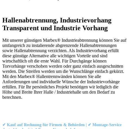
Hallenabtrennung, Industrievorhang
Transparent und Industrie Vorhang
Mit unserer günstigen Marbex® Industrieabtrennung können Sie auf
umfangreich zu instalierende abgrenzende Hallenabtrennungen
sowie Hallenabtrennung verzichten. Als Industrievorhang erfüllt
diese günstige Alternative alle wichtigen Vorteile und sind
wirtschaftlich oft die erste Wahl. Für Durchgänge können
Torvorhänge verschoben werden oder ganz einfach ausgeschnitten
werden. Die Streifen werden um die Wunschlänge einfach gekürzt.
Mit den Marbex® Hallentrennwänden können Sie alle
Anforderungen und individuelle Wünsche der Industrievorhänge
erfüllen. Für Ihr persönliches Projekt benötigen wir lediglich die
Höhe und Breite Ihrer Halle / Industriehalle um den Bedarf zu
berechnen.
Kontakt
|
Impressum
|
Datenschutzerklärung
|
AGB / Widerruf
© 1999–
Marbex® GmbH
– Alle Rechte vorbehalten.
✔ Kauf auf Rechnung für Firmen & Behörden | ✔ Montage-Service