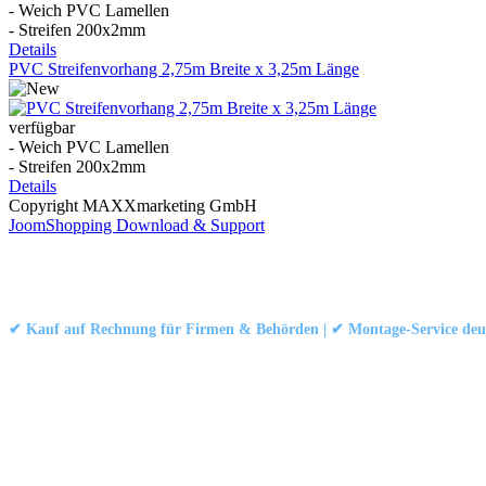
- Weich PVC Lamellen
- Streifen 200x2mm
Details
PVC Streifenvorhang 2,75m Breite x 3,25m Länge
verfügbar
- Weich PVC Lamellen
- Streifen 200x2mm
Details
Copyright MAXXmarketing GmbH
JoomShopping Download & Support
Kontakt
|
Impressum
|
Datenschutzerklärung
|
AGB / Widerruf
© 1999–
Marbex® GmbH
– Alle Rechte vorbehalten.
✔ Kauf auf Rechnung für Firmen & Behörden | ✔ Montage-Service deut
Technische Dokumentation:
Montageanleitung (PDF)
|
Technisches Datenbl
Haben Sie Fragen?
Gerne beraten wir Sie persönlich zu unseren PVC-Streifenvorhängen