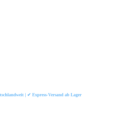
schlandweit | ✔ Express-Versand ab Lager
att
|
Konformität (Food/Pharma)
|
Rezensionen auf Google ansehen
 und Industrievorhängen.