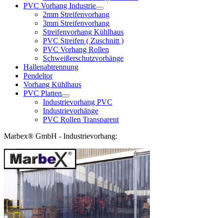
PVC Vorhang Industrie
2mm Streifenvorhang
3mm Streifenvorhang
Streifenvorhang Kühlhaus
PVC Streifen ( Zuschnitt )
PVC Vorhang Rollen
Schweißerschutzvorhänge
Hallenabtrennung
Pendeltor
Vorhang Kühlhaus
PVC Platten
Industrievorhang PVC
Industrievorhänge
PVC Rollen Transparent
Marbex® GmbH - Industrievorhang: