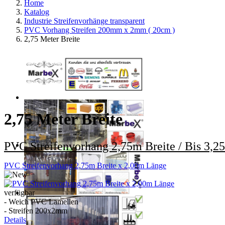
Home
Katalog
Industrie Streifenvorhänge transparent
PVC Vorhang Streifen 200mm x 2mm ( 20cm )
2,75 Meter Breite
2,75 Meter Breite
PVC Streifenvorhang 2,75m Breite / Bis 3,
PVC Streifenvorhang 2,75m Breite x 2,00m Länge
verfügbar
- Weich PVC Lamellen
- Streifen 200x2mm
Details