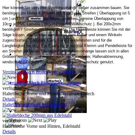
Hier können Sie sich Ihre Streifenvorhänge selber zusammen bauen. Sie
benötigen pro Meter 4 Streifen bei 300x3 mm Streifen ( Überlappung ist 5
cm ) und mit 5 Streifen pro Meter erreichen Sie eine Überlappung von
10cm je PVC Lamelle ( gegen Zugluft / Windschutz ). Bei 200x2mm
benötigen 7 Streifen pro Meter Breite. Die Hakenleiste können Sie mit der
Säge kürzen, die Streifen werden mit dem Kutter und einem Winkeln
zugeschnitten. Edelstahl Klemm und Pendelleisten sind für die
Langlebigkeit wichtig. Pro Paar sind je ein mal Klemm und Pendelleiste für
ein Streifen inklusive. Die Industrie Streifenvorhänge lassen sich in allen
Größen herstellen und werden auch als Raumteiler, Hallenabtrennung,
windschutz / Zugluft, Spritzschutz oder Insektenschutz genutzt.
Verzinktes Blech Rollenware - 200mm
verfügbar
Haltebleche Vorne und Hinten, verzinktes Blech
Details
Haltebleche 200mm aus Edelstahl
verfügbar
Haltebleche Vorne und Hinten, Edelstahl
Details