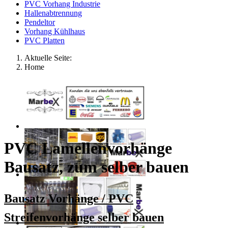
PVC Vorhang Industrie
Hallenabtrennung
Pendeltor
Vorhang Kühlhaus
PVC Platten
Aktuelle Seite:
Home
PVC Lamellenvorhänge
Bausatz, zum selber bauen
Bausatz Vorhänge / PVC
Streifenvorhänge selber bauen