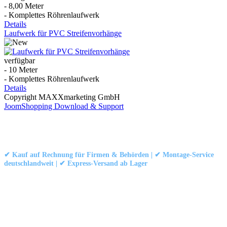
- 8,00 Meter
- Komplettes Röhrenlaufwerk
Details
Laufwerk für PVC Streifenvorhänge
verfügbar
- 10 Meter
- Komplettes Röhrenlaufwerk
Details
Copyright MAXXmarketing GmbH
JoomShopping Download & Support
Kontakt
|
Impressum
|
Datenschutzerklärung
|
AGB / Widerruf
© 1999–
Marbex® GmbH
– Alle Rechte vorbehalten.
✔ Kauf auf Rechnung für Firmen & Behörden | ✔ Montage-Service
deutschlandweit | ✔ Express-Versand ab Lager
Technische Dokumentation:
Montageanleitung (PDF)
|
Technisches
Datenblatt
|
Konformität (Food/Pharma)
|
Rezensionen auf Google ansehen
Haben Sie Fragen?