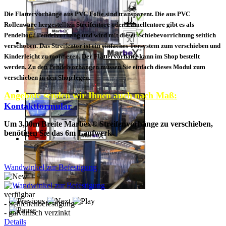
Die Flattervorhänge aus PVC Folie sind transparent. Die aus PVC
Rollenware hergestellten Streifentore oder Lamellentore gibt es als
Pendeltor / Pendelvorhang und wird mit dieser Schiebevorrichtung seitlich
verschoben. Das Streifentor ist ein einfaches Torsystem zum verschieben und
Kinderleicht zu montieren. Der Flattervorhang kann im Shop bestellt
werden. Zu den Pendelvorhängen müssen Sie einfach dieses Modul zum
verschieben in den Shop legen.
Angebote senden wir Ihnen auch nach Maß:
Kontaktformular
Um 3,00m Breite Marbex® Streifenvorhänge zu verschieben,
benötigen Sie das 6m Laufwerk.
Wandwinkel zur Befestigung
verfügbar
- Schienenbefestigung
- galvanisch verzinkt
Details