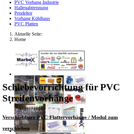
PVC Vorhang Industrie
Hallenabtrennung
Pendeltor
Vorhang Kühlhaus
PVC Platten
Aktuelle Seite:
Home
Schiebevorrichtung für PVC
Streifenvorhänge
Verschiebbare PVC Flattervorhänge / Modul zum
verschieben