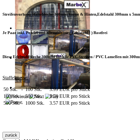
Streifenvorhang Haltebleche 300mm Vorne & Hinten,Edelstahl 300mm x 5m
Je Paar inkl. Pendel und Klemmleiste ( Edelstahl ! ) Rostfrei
Diese Edelstahlbleche 300mm für alle PVC Streifen / PVC Lamellen mit 300mm
Staffelpreise:
50 Stk. - 100 Stk.
3.99 EUR pro Stück
100 Stk. - 500 Stk.
3.78 EUR pro Stück
500 Stk. - 1000 Stk.
3.57 EUR pro Stück