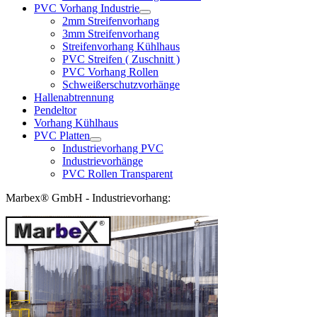
PVC Vorhang Industrie
2mm Streifenvorhang
3mm Streifenvorhang
Streifenvorhang Kühlhaus
PVC Streifen ( Zuschnitt )
PVC Vorhang Rollen
Schweißerschutzvorhänge
Hallenabtrennung
Pendeltor
Vorhang Kühlhaus
PVC Platten
Industrievorhang PVC
Industrievorhänge
PVC Rollen Transparent
Marbex® GmbH - Industrievorhang: