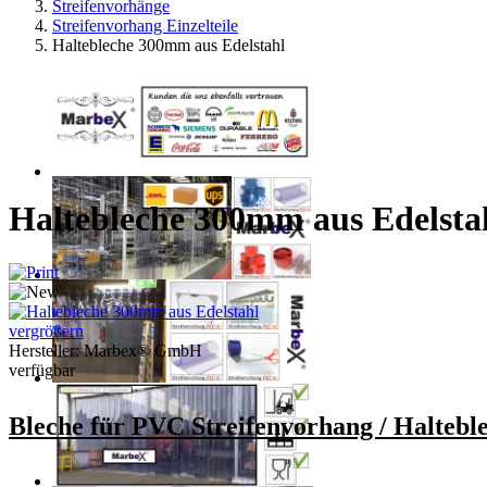
Streifenvorhänge
Streifenvorhang Einzelteile
Haltebleche 300mm aus Edelstahl
Haltebleche 300mm aus Edelsta
vergrößern
Hersteller:
Marbex® GmbH
verfügbar
Bleche für PVC
Streifenvorhang / Haltebl