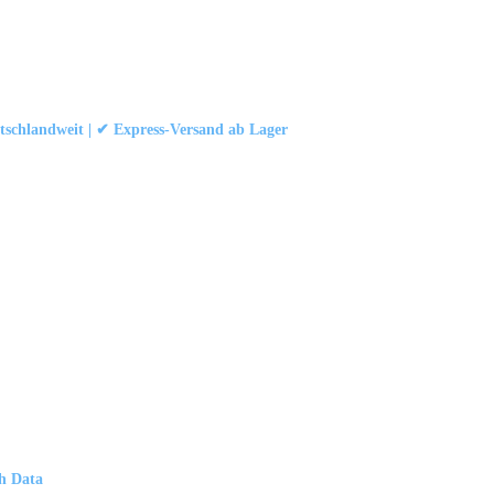
schlandweit | ✔ Express-Versand ab Lager
att
|
Konformität (Food/Pharma)
|
Rezensionen auf Google ansehen
 und Industrievorhängen.
schland
th Data