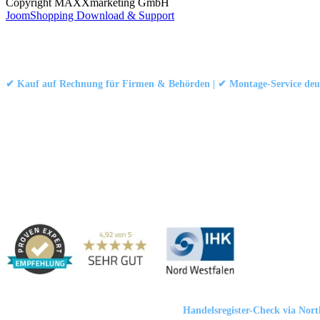
Copyright MAXXmarketing GmbH
JoomShopping Download & Support
Kontakt
|
Impressum
|
Datenschutzerklärung
|
AGB / Widerruf
© 1999–
Marbex® GmbH
– Alle Rechte vorbehalten.
✔ Kauf auf Rechnung für Firmen & Behörden | ✔ Montage-Service deut
Technische Dokumentation:
Montageanleitung (PDF)
|
Technisches Datenbl
Haben Sie Fragen?
Gerne beraten wir Sie persönlich zu unseren PVC-Streifenvorhängen
Adresse:
Marbex® GmbH | Am Schornacker 52 | 46485 Wesel, Deut
Marbex® GmbH
| HRB 23512 Duisburg |
Handelsregister-Check via Nor