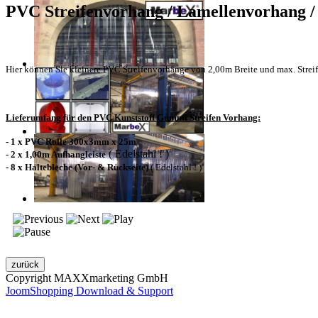
PVC Streifenvorhang / Lamellenvorhang /
Hier können Sie kleinere PVC Streifenvorhänge von 2,00m Breite und max. Strei
Lieferumfang für den PVC Kunststoff Gummi Streifen Vorhang:
- 1 x PVC Rolle 300x3mm x 25m
( Edelstahl ! )
- 2 x 1,00m Aufhangleiste
- 8 x Haltebleche (Vor- & Rückseite)
( Edelstahl ! )
Copyright MAXXmarketing GmbH
JoomShopping Download & Support
Kontakt
|
Impressum
|
Datenschutzerklärung
|
AGB / Widerruf