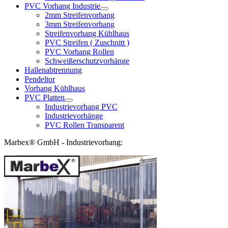
PVC Vorhang Industrie
2mm Streifenvorhang
3mm Streifenvorhang
Streifenvorhang Kühlhaus
PVC Streifen ( Zuschnitt )
PVC Vorhang Rollen
Schweißerschutzvorhänge
Hallenabtrennung
Pendeltor
Vorhang Kühlhaus
PVC Platten
Industrievorhang PVC
Industrievorhänge
PVC Rollen Transparent
Marbex® GmbH - Industrievorhang: