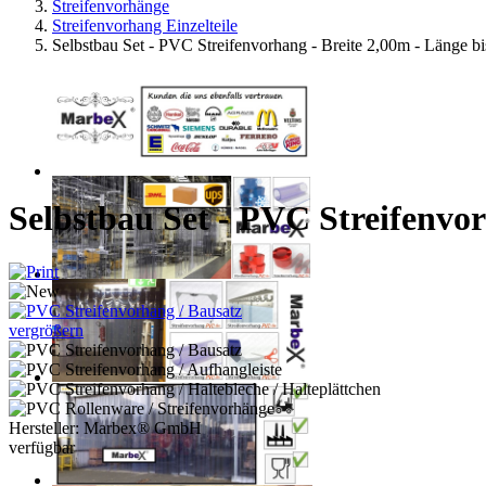
Streifenvorhänge
Streifenvorhang Einzelteile
Selbstbau Set - PVC Streifenvorhang - Breite 2,00m - Länge b
Selbstbau Set - PVC Streifenvor
vergrößern
Hersteller:
Marbex® GmbH
verfügbar