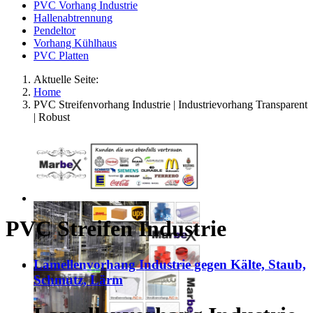
PVC Vorhang Industrie
Hallenabtrennung
Pendeltor
Vorhang Kühlhaus
PVC Platten
Aktuelle Seite:
Home
PVC Streifenvorhang Industrie | Industrievorhang Transparent
| Robust
PVC Streifen Industrie
Lamellenvorhang Industrie gegen Kälte, Staub,
Schmutz, Lärm