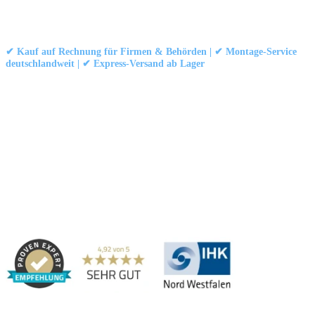
Kontakt
|
Impressum
|
Datenschutzerklärung
|
AGB / Widerruf
© 1999–
Marbex® GmbH
– Alle Rechte vorbehalten.
✔ Kauf auf Rechnung für Firmen & Behörden | ✔ Montage-Service
deutschlandweit | ✔ Express-Versand ab Lager
Technische Dokumentation:
Montageanleitung (PDF)
|
Technisches
Datenblatt
|
Konformität (Food/Pharma)
|
Rezensionen auf Google ansehen
Haben Sie Fragen?
Gerne beraten wir Sie persönlich zu unseren PVC-
Streifenvorhängen und Industrievorhängen.
Adresse:
Marbex® GmbH | Am Schornacker 52 | 46485 Wesel,
Deutschland