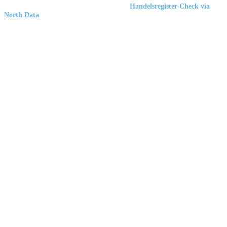
Marbex® GmbH
| HRB 23512 Duisburg |
Handelsregister-Check via
North Data