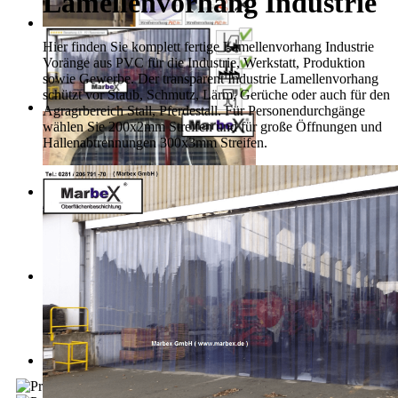
Lamellenvorhang Industrie
Hier finden Sie komplett fertige Lamellenvorhang Industrie
Voränge aus PVC für die Industrie, Werkstatt, Produktion
sowie Gewerbe. Der transparent Industrie Lamellenvorhang
schützt vor Staub, Schmutz, Lärm, Gerüche oder auch für den
Agragrbereich Stall, Pferdestall. Für Personendurchgänge
wählen Sie 200x2mm Streifen und für große Öffnungen und
Hallenabtrennungen 300x3mm Streifen.