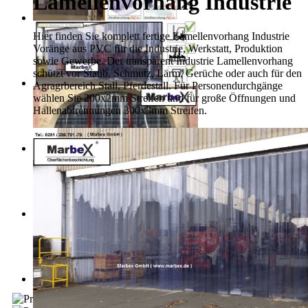
Lamellenvorhang Industrie
Hier finden Sie komplett fertige Lamellenvorhang Industrie
Voränge aus PVC für die Industrie, Werkstatt, Produktion
sowie Gewerbe. Der transparent Industrie Lamellenvorhang
schützt vor Staub, Schmutz, Lärm, Gerüche oder auch für den
Agragrbereich Stall, Pferdestall. Für Personendurchgänge
wählen Sie 200x2mm Streifen und für große Öffnungen und
Hallenabtrennungen 300x3mm Streifen.