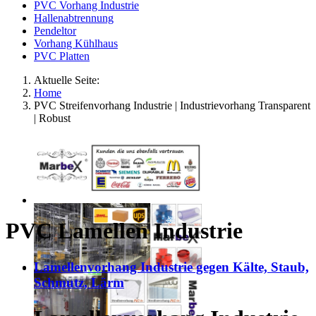
PVC Vorhang Industrie
Hallenabtrennung
Pendeltor
Vorhang Kühlhaus
PVC Platten
Aktuelle Seite:
Home
PVC Streifenvorhang Industrie | Industrievorhang Transparent
| Robust
PVC Lamellen Industrie
Lamellenvorhang Industrie gegen Kälte, Staub,
Schmutz, Lärm