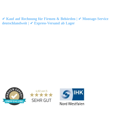
Kontakt
|
Impressum
|
Datenschutzerklärung
|
AGB / Widerruf
© 1999–
Marbex® GmbH
– Alle Rechte vorbehalten.
✔ Kauf auf Rechnung für Firmen & Behörden | ✔ Montage-Service
deutschlandweit | ✔ Express-Versand ab Lager
Technische Dokumentation:
Montageanleitung (PDF)
|
Technisches
Datenblatt
|
Konformität (Food/Pharma)
|
Rezensionen auf Google ansehen
Haben Sie Fragen?
Gerne beraten wir Sie persönlich zu unseren PVC-
Streifenvorhängen und Industrievorhängen.
Adresse:
Marbex® GmbH | Am Schornacker 52 | 46485 Wesel,
Deutschland