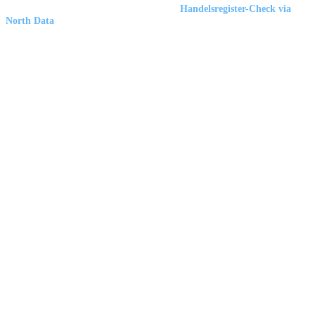
Marbex® GmbH
| HRB 23512 Duisburg |
Handelsregister-Check via
North Data