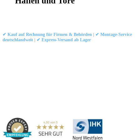
Hallen und Tore
Kontakt
|
Impressum
|
Datenschutzerklärung
|
AGB / Widerruf
© 1999–
Marbex® GmbH
– Alle Rechte vorbehalten.
✔ Kauf auf Rechnung für Firmen & Behörden | ✔ Montage-Service
deutschlandweit | ✔ Express-Versand ab Lager
Technische Dokumentation:
Montageanleitung (PDF)
|
Technisches
Datenblatt
|
Konformität (Food/Pharma)
|
Rezensionen auf Google ansehen
Haben Sie Fragen?
Gerne beraten wir Sie persönlich zu unseren PVC-
Streifenvorhängen und Industrievorhängen.
Adresse:
Marbex® GmbH | Am Schornacker 52 | 46485 Wesel,
Deutschland