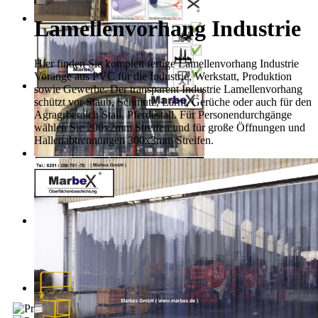
Lamellenvorhang Industrie
Hier finden Sie komplett fertige Lamellenvorhang Industrie
Voränge aus PVC für die Industrie, Werkstatt, Produktion
sowie Gewerbe. Der transparent Industrie Lamellenvorhang
schützt vor Staub, Schmutz, Lärm, Gerüche oder auch für den
Agragrbereich Stall, Pferdestall. Für Personendurchgänge
wählen Sie 200x2mm Streifen und für große Öffnungen und
Hallenabtrennungen 300x3mm Streifen.