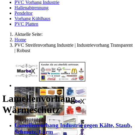
PVC Vorhang Industrie
Hallenabtrennung
Pendeltor
Vorhang Kühlhaus
PVC Platten
Aktuelle Seite:
Home
PVC Streifenvorhang Industrie | Industrievorhang Transparent
| Robust
Lamellenvorhang
Wärmeschutz
Lamellenvorhang Industrie gegen Kälte, Staub,
Schmutz, Lärm