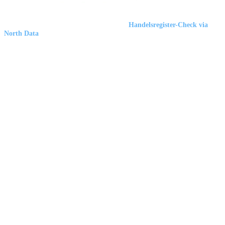
Marbex® GmbH
| HRB 23512 Duisburg |
Handelsregister-Check via
North Data