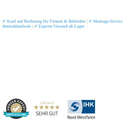
Kontakt
|
Impressum
|
Datenschutzerklärung
|
AGB / Widerruf
© 1999–
Marbex® GmbH
– Alle Rechte vorbehalten.
✔ Kauf auf Rechnung für Firmen & Behörden | ✔ Montage-Service
deutschlandweit | ✔ Express-Versand ab Lager
Technische Dokumentation:
Montageanleitung (PDF)
|
Technisches
Datenblatt
|
Konformität (Food/Pharma)
|
Rezensionen auf Google ansehen
Haben Sie Fragen?
Gerne beraten wir Sie persönlich zu unseren PVC-
Streifenvorhängen und Industrievorhängen.
Adresse:
Marbex® GmbH | Am Schornacker 52 | 46485 Wesel,
Deutschland