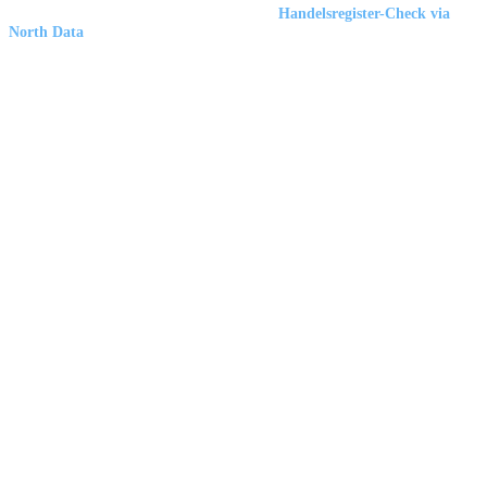
Marbex® GmbH
| HRB 23512 Duisburg |
Handelsregister-Check via
North Data