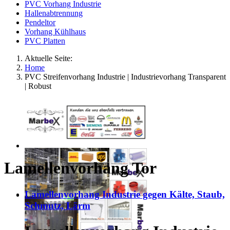
PVC Vorhang Industrie
Hallenabtrennung
Pendeltor
Vorhang Kühlhaus
PVC Platten
Aktuelle Seite:
Home
PVC Streifenvorhang Industrie | Industrievorhang Transparent
| Robust
Lamellenvorhang Tor
Lamellenvorhang Industrie gegen Kälte, Staub,
Schmutz, Lärm