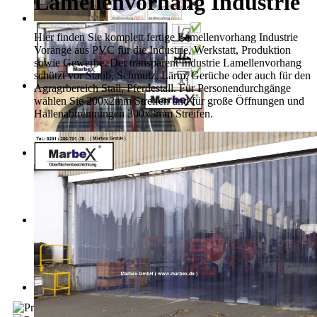
Lamellenvorhang Industrie
Hier finden Sie komplett fertige Lamellenvorhang Industrie
Voränge aus PVC für die Industrie, Werkstatt, Produktion
sowie Gewerbe. Der transparent Industrie Lamellenvorhang
schützt vor Staub, Schmutz, Lärm, Gerüche oder auch für den
Agragrbereich Stall, Pferdestall. Für Personendurchgänge
wählen Sie 200x2mm Streifen und für große Öffnungen und
Hallenabtrennungen 300x3mm Streifen.