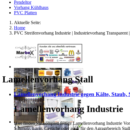
Pendeltor
Vorhang Kühlhaus
PVC Platten
Aktuelle Seite:
Home
PVC Streifenvorhang Industrie | Industrievorhang Transparent 
Lamellenvorhang Stall
Lamellenvorhang Industrie gegen Kälte, Staub,
Lamellenvorhang Industrie
Hier finden Sie komplett fertige Lamellenvorhang Industrie Vo
Schmutz, Lärm, Gerüche oder auch für den Agragrbereich Stal