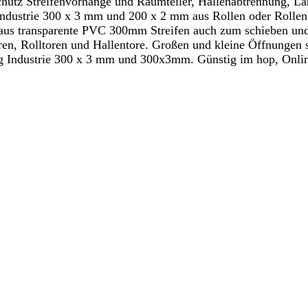
hutz Streifenvorhänge und Raumteiler, Hallenabtrennung, Lärm
ustrie 300 x 3 mm und 200 x 2 mm aus Rollen oder Rollenwa
aus transparente PVC 300mm Streifen auch zum schieben und v
en, Rolltoren und Hallentore. Großen und kleine Öffnungen s
Industrie 300 x 3 mm und 300x3mm. Günstig im hop, Onlines