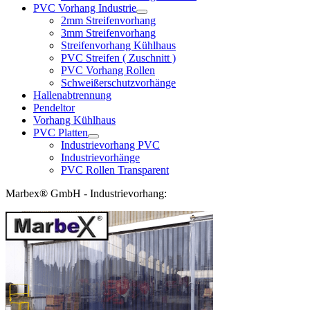
PVC Vorhang Industrie
2mm Streifenvorhang
3mm Streifenvorhang
Streifenvorhang Kühlhaus
PVC Streifen ( Zuschnitt )
PVC Vorhang Rollen
Schweißerschutzvorhänge
Hallenabtrennung
Pendeltor
Vorhang Kühlhaus
PVC Platten
Industrievorhang PVC
Industrievorhänge
PVC Rollen Transparent
Marbex® GmbH - Industrievorhang: