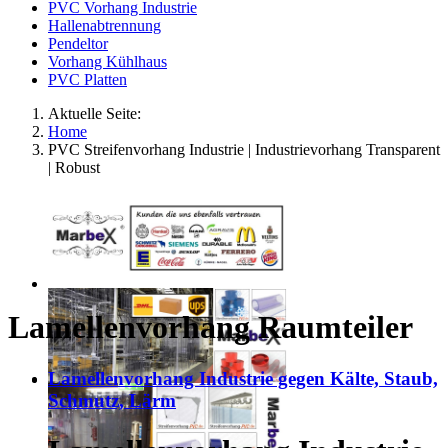
PVC Vorhang Industrie
Hallenabtrennung
Pendeltor
Vorhang Kühlhaus
PVC Platten
Aktuelle Seite:
Home
PVC Streifenvorhang Industrie | Industrievorhang Transparent
| Robust
Lamellenvorhang Raumteiler
Lamellenvorhang Industrie gegen Kälte, Staub,
Schmutz, Lärm