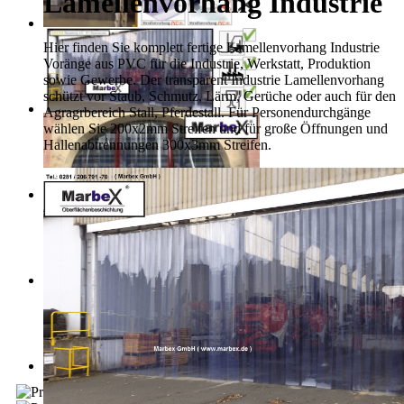
Lamellenvorhang Industrie
Hier finden Sie komplett fertige Lamellenvorhang Industrie
Voränge aus PVC für die Industrie, Werkstatt, Produktion
sowie Gewerbe. Der transparent Industrie Lamellenvorhang
schützt vor Staub, Schmutz, Lärm, Gerüche oder auch für den
Agragrbereich Stall, Pferdestall. Für Personendurchgänge
wählen Sie 200x2mm Streifen und für große Öffnungen und
Hallenabtrennungen 300x3mm Streifen.