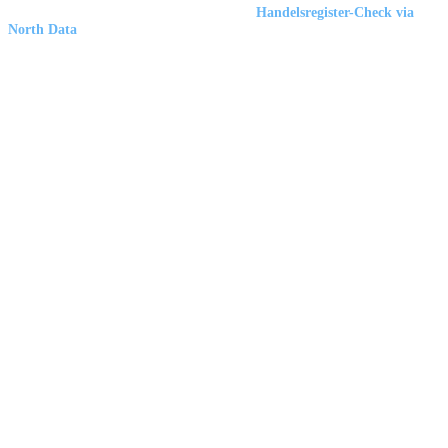
Marbex® GmbH
| HRB 23512 Duisburg |
Handelsregister-Check via
North Data