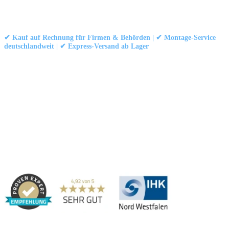
Kontakt
|
Impressum
|
Datenschutzerklärung
|
AGB / Widerruf
© 1999–
Marbex® GmbH
– Alle Rechte vorbehalten.
✔ Kauf auf Rechnung für Firmen & Behörden | ✔ Montage-Service
deutschlandweit | ✔ Express-Versand ab Lager
Technische Dokumentation:
Montageanleitung (PDF)
|
Technisches
Datenblatt
|
Konformität (Food/Pharma)
|
Rezensionen auf Google ansehen
Haben Sie Fragen?
Gerne beraten wir Sie persönlich zu unseren PVC-
Streifenvorhängen und Industrievorhängen.
Adresse:
Marbex® GmbH | Am Schornacker 52 | 46485 Wesel,
Deutschland