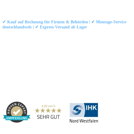
Kontakt
|
Impressum
|
Datenschutzerklärung
|
AGB / Widerruf
© 1999–
Marbex® GmbH
– Alle Rechte vorbehalten.
✔ Kauf auf Rechnung für Firmen & Behörden | ✔ Montage-Service
deutschlandweit | ✔ Express-Versand ab Lager
Technische Dokumentation:
Montageanleitung (PDF)
|
Technisches
Datenblatt
|
Konformität (Food/Pharma)
|
Rezensionen auf Google ansehen
Haben Sie Fragen?
Gerne beraten wir Sie persönlich zu unseren PVC-
Streifenvorhängen und Industrievorhängen.
Adresse:
Marbex® GmbH | Am Schornacker 52 | 46485 Wesel,
Deutschland