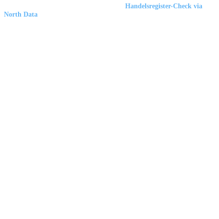
Marbex® GmbH
| HRB 23512 Duisburg |
Handelsregister-Check via
North Data