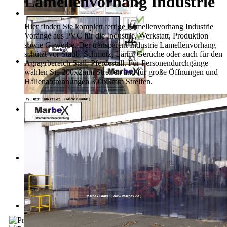
Lamellenvorhang Industrie
Hier finden Sie komplett fertige Lamellenvorhang Industrie
Voränge aus PVC für die Industrie, Werkstatt, Produktion
sowie Gewerbe. Der transparent Industrie Lamellenvorhang
schützt vor Staub, Schmutz, Lärm, Gerüche oder auch für den
Agragrbereich Stall, Pferdestall. Für Personendurchgänge
wählen Sie 200x2mm Streifen und für große Öffnungen und
Hallenabtrennungen 300x3mm Streifen.