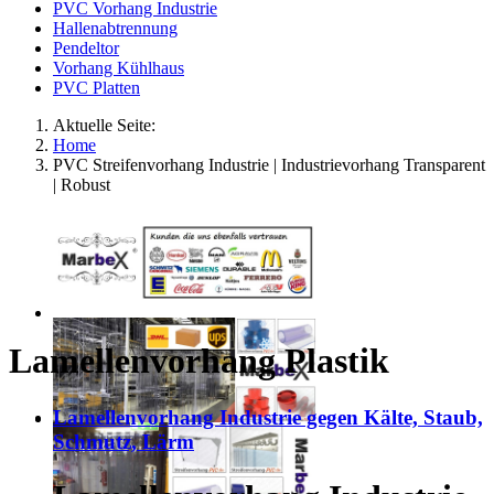
PVC Vorhang Industrie
Hallenabtrennung
Pendeltor
Vorhang Kühlhaus
PVC Platten
Aktuelle Seite:
Home
PVC Streifenvorhang Industrie | Industrievorhang Transparent
| Robust
Lamellenvorhang Plastik
Lamellenvorhang Industrie gegen Kälte, Staub,
Schmutz, Lärm