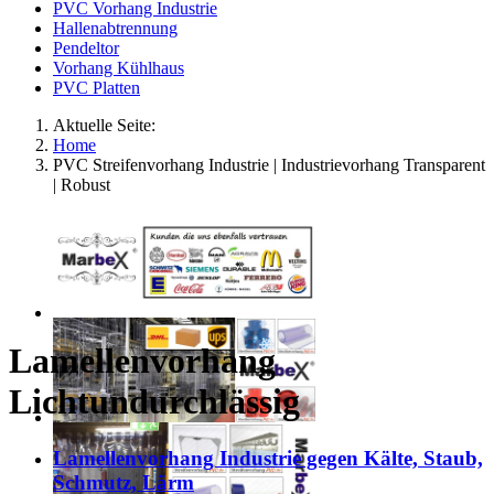
PVC Vorhang Industrie
Hallenabtrennung
Pendeltor
Vorhang Kühlhaus
PVC Platten
Aktuelle Seite:
Home
PVC Streifenvorhang Industrie | Industrievorhang Transparent
| Robust
Lamellenvorhang
Lichtundurchlässig
Lamellenvorhang Industrie gegen Kälte, Staub,
Schmutz, Lärm