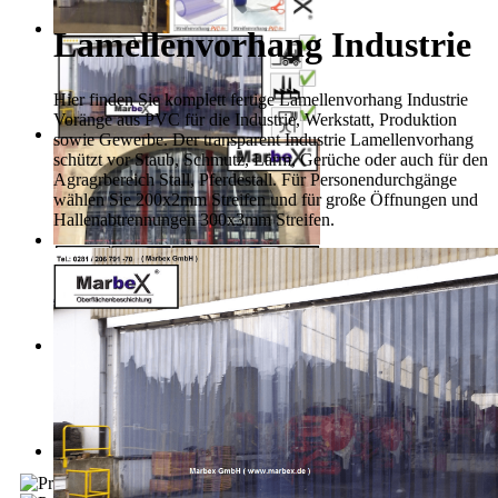
Lamellenvorhang Industrie
Hier finden Sie komplett fertige Lamellenvorhang Industrie
Voränge aus PVC für die Industrie, Werkstatt, Produktion
sowie Gewerbe. Der transparent Industrie Lamellenvorhang
schützt vor Staub, Schmutz, Lärm, Gerüche oder auch für den
Agragrbereich Stall, Pferdestall. Für Personendurchgänge
wählen Sie 200x2mm Streifen und für große Öffnungen und
Hallenabtrennungen 300x3mm Streifen.