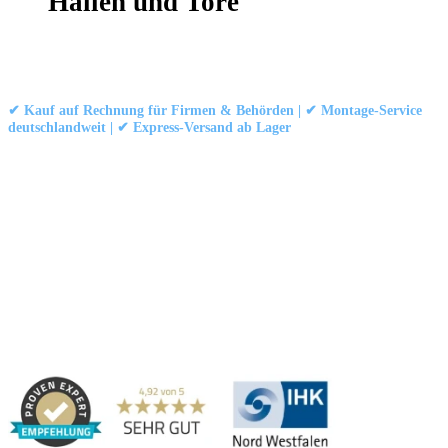
Hallen und Tore
Kontakt
|
Impressum
|
Datenschutzerklärung
|
AGB / Widerruf
© 1999–
Marbex® GmbH
– Alle Rechte vorbehalten.
✔ Kauf auf Rechnung für Firmen & Behörden | ✔ Montage-Service
deutschlandweit | ✔ Express-Versand ab Lager
Technische Dokumentation:
Montageanleitung (PDF)
|
Technisches
Datenblatt
|
Konformität (Food/Pharma)
|
Rezensionen auf Google ansehen
Haben Sie Fragen?
Gerne beraten wir Sie persönlich zu unseren PVC-
Streifenvorhängen und Industrievorhängen.
Adresse:
Marbex® GmbH | Am Schornacker 52 | 46485 Wesel,
Deutschland