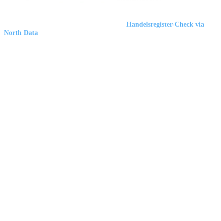
Marbex® GmbH
| HRB 23512 Duisburg |
Handelsregister-Check via
North Data