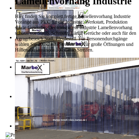
Lamellenvorhang Industrie
Hier finden Sie komplett fertige Lamellenvorhang Industrie
Voränge aus PVC für die Industrie, Werkstatt, Produktion
sowie Gewerbe. Der transparent Industrie Lamellenvorhang
schützt vor Staub, Schmutz, Lärm, Gerüche oder auch für den
Agragrbereich Stall, Pferdestall. Für Personendurchgänge
wählen Sie 200x2mm Streifen und für große Öffnungen und
Hallenabtrennungen 300x3mm Streifen.