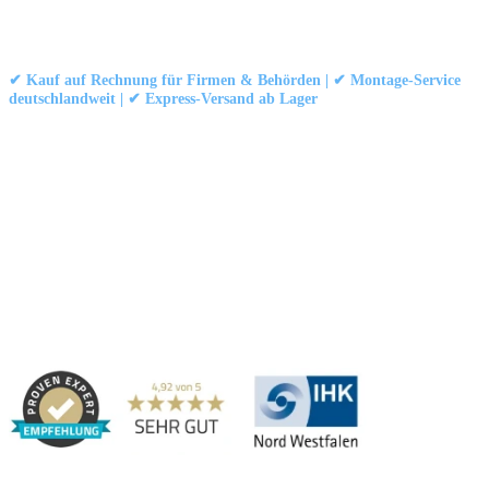
Kontakt
|
Impressum
|
Datenschutzerklärung
|
AGB / Widerruf
© 1999–
Marbex® GmbH
– Alle Rechte vorbehalten.
✔ Kauf auf Rechnung für Firmen & Behörden | ✔ Montage-Service
deutschlandweit | ✔ Express-Versand ab Lager
Technische Dokumentation:
Montageanleitung (PDF)
|
Technisches
Datenblatt
|
Konformität (Food/Pharma)
|
Rezensionen auf Google ansehen
Haben Sie Fragen?
Gerne beraten wir Sie persönlich zu unseren PVC-
Streifenvorhängen und Industrievorhängen.
Adresse:
Marbex® GmbH | Am Schornacker 52 | 46485 Wesel,
Deutschland