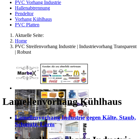
PVC Vorhang Industrie
Hallenabtrennung
Pendeltor
Vorhang Kühlhaus
PVC Platten
Aktuelle Seite:
Home
PVC Streifenvorhang Industrie | Industrievorhang Transparent
| Robust
Lamellenvorhang Kühlhaus
Lamellenvorhang Industrie gegen Kälte, Staub,
Schmutz, Lärm