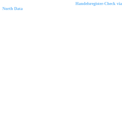
Marbex® GmbH
| HRB 23512 Duisburg |
Handelsregister-Check via
North Data