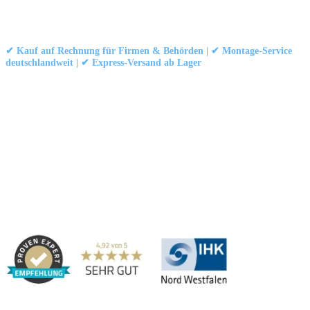
Kontakt
|
Impressum
|
Datenschutzerklärung
|
AGB / Widerruf
© 1999–
Marbex® GmbH
– Alle Rechte vorbehalten.
✔ Kauf auf Rechnung für Firmen & Behörden | ✔ Montage-Service
deutschlandweit | ✔ Express-Versand ab Lager
Technische Dokumentation:
Montageanleitung (PDF)
|
Technisches
Datenblatt
|
Konformität (Food/Pharma)
|
Rezensionen auf Google ansehen
Haben Sie Fragen?
Gerne beraten wir Sie persönlich zu unseren PVC-
Streifenvorhängen und Industrievorhängen.
Adresse:
Marbex® GmbH | Am Schornacker 52 | 46485 Wesel,
Deutschland