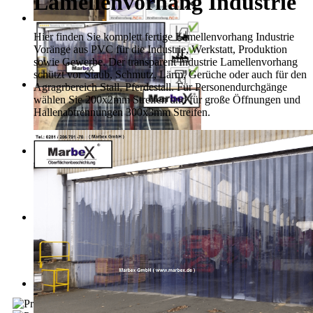
Lamellenvorhang Industrie
Hier finden Sie komplett fertige Lamellenvorhang Industrie
Voränge aus PVC für die Industrie, Werkstatt, Produktion
sowie Gewerbe. Der transparent Industrie Lamellenvorhang
schützt vor Staub, Schmutz, Lärm, Gerüche oder auch für den
Agragrbereich Stall, Pferdestall. Für Personendurchgänge
wählen Sie 200x2mm Streifen und für große Öffnungen und
Hallenabtrennungen 300x3mm Streifen.