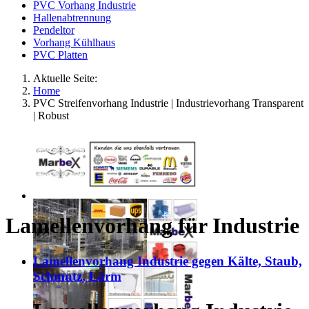
PVC Vorhang Industrie
Hallenabtrennung
Pendeltor
Vorhang Kühlhaus
PVC Platten
Aktuelle Seite:
Home
PVC Streifenvorhang Industrie | Industrievorhang Transparent
| Robust
Lamellenvorhang für Industrie
Lamellenvorhang Industrie gegen Kälte, Staub,
Schmutz, Lärm