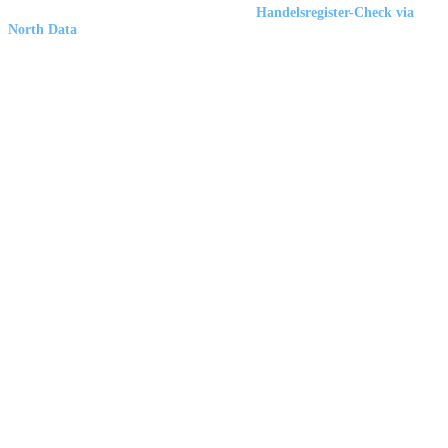
Marbex® GmbH
| HRB 23512 Duisburg |
Handelsregister-Check via
North Data