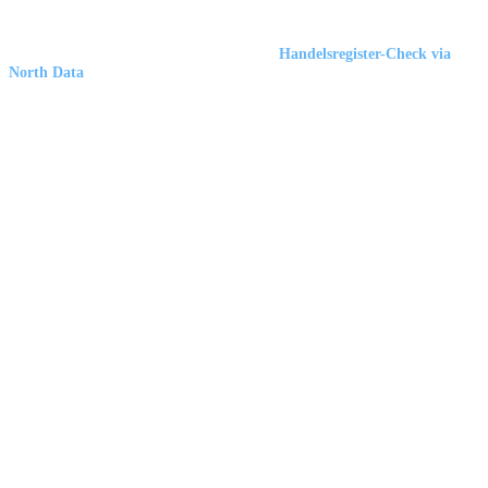
Marbex® GmbH
| HRB 23512 Duisburg |
Handelsregister-Check via
North Data