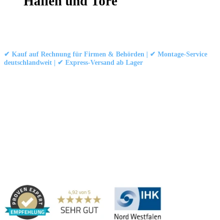
Hallen und Tore
Kontakt
|
Impressum
|
Datenschutzerklärung
|
AGB / Widerruf
© 1999–
Marbex® GmbH
– Alle Rechte vorbehalten.
✔ Kauf auf Rechnung für Firmen & Behörden | ✔ Montage-Service
deutschlandweit | ✔ Express-Versand ab Lager
Technische Dokumentation:
Montageanleitung (PDF)
|
Technisches
Datenblatt
|
Konformität (Food/Pharma)
|
Rezensionen auf Google ansehen
Haben Sie Fragen?
Gerne beraten wir Sie persönlich zu unseren PVC-
Streifenvorhängen und Industrievorhängen.
Adresse:
Marbex® GmbH | Am Schornacker 52 | 46485 Wesel,
Deutschland