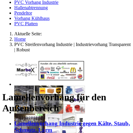
PVC Vorhang Industrie
Hallenabtrennung
Pendeltor
Vorhang Kühlhaus
PVC Platten
Aktuelle Seite:
Home
PVC Streifenvorhang Industrie | Industrievorhang Transparent
| Robust
Lamellenvorhang für den
Außenbereich
Lamellenvorhang Industrie gegen Kälte, Staub,
Schmutz, Lärm