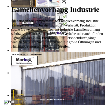
Lamellenvorhang Industrie
Hier finden Sie komplett fertige Lamellenvorhang Industrie
Voränge aus PVC für die Industrie, Werkstatt, Produktion
sowie Gewerbe. Der transparent Industrie Lamellenvorhang
schützt vor Staub, Schmutz, Lärm, Gerüche oder auch für den
Agragrbereich Stall, Pferdestall. Für Personendurchgänge
wählen Sie 200x2mm Streifen und für große Öffnungen und
Hallenabtrennungen 300x3mm Streifen.