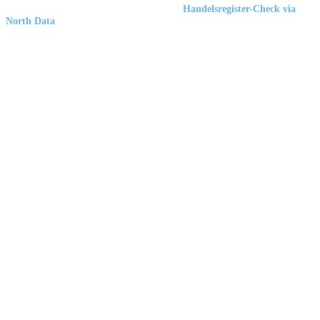
Marbex® GmbH
| HRB 23512 Duisburg |
Handelsregister-Check via
North Data