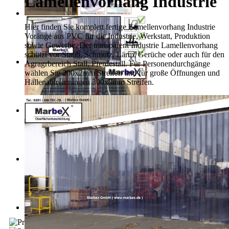
Lamellenvorhang Industrie
Hier finden Sie komplett fertige Lamellenvorhang Industrie
Voränge aus PVC für die Industrie, Werkstatt, Produktion
sowie Gewerbe. Der transparent Industrie Lamellenvorhang
schützt vor Staub, Schmutz, Lärm, Gerüche oder auch für den
Agragrbereich Stall, Pferdestall. Für Personendurchgänge
wählen Sie 200x2mm Streifen und für große Öffnungen und
Hallenabtrennungen 300x3mm Streifen.