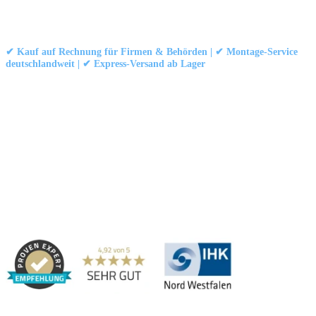
Kontakt
|
Impressum
|
Datenschutzerklärung
|
AGB / Widerruf
© 1999–
Marbex® GmbH
– Alle Rechte vorbehalten.
✔ Kauf auf Rechnung für Firmen & Behörden | ✔ Montage-Service
deutschlandweit | ✔ Express-Versand ab Lager
Technische Dokumentation:
Montageanleitung (PDF)
|
Technisches
Datenblatt
|
Konformität (Food/Pharma)
|
Rezensionen auf Google ansehen
Haben Sie Fragen?
Gerne beraten wir Sie persönlich zu unseren PVC-
Streifenvorhängen und Industrievorhängen.
Adresse:
Marbex® GmbH | Am Schornacker 52 | 46485 Wesel,
Deutschland