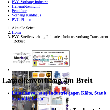
PVC Vorhang Industrie
Hallenabtrennung
Pendeltor
Vorhang Kühlhaus
PVC Platten
Aktuelle Seite:
Home
PVC Streifenvorhang Industrie | Industrievorhang Transparent
| Robust
Lamellenvorhang 4m Breit
Lamellenvorhang Industrie gegen Kälte, Staub,
Schmutz, Lärm