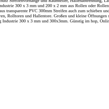
hutz Streifenvorhänge und Raumteiler, Hallenabtrennung, Lärm
ustrie 300 x 3 mm und 200 x 2 mm aus Rollen oder Rollenwa
aus transparente PVC 300mm Streifen auch zum schieben und v
en, Rolltoren und Hallentore. Großen und kleine Öffnungen s
Industrie 300 x 3 mm und 300x3mm. Günstig im hop, Onlines