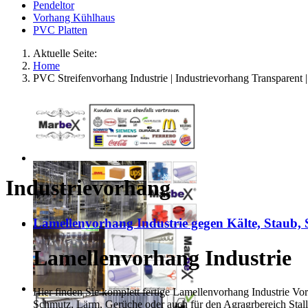
Pendeltor
Vorhang Kühlhaus
PVC Platten
Aktuelle Seite:
Home
PVC Streifenvorhang Industrie | Industrievorhang Transparent 
Industrievorhang
Lamellenvorhang Industrie gegen Kälte, Staub,
Lamellenvorhang Industrie
Hier finden Sie komplett fertige Lamellenvorhang Industrie Vo
Schmutz, Lärm, Gerüche oder auch für den Agragrbereich Stal