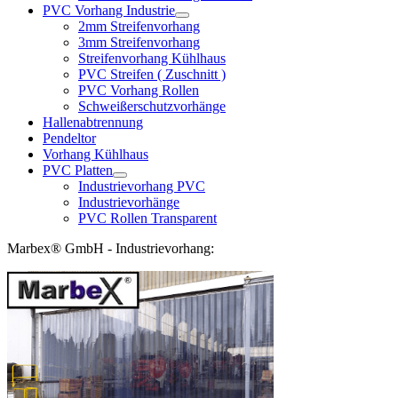
PVC Vorhang Industrie
2mm Streifenvorhang
3mm Streifenvorhang
Streifenvorhang Kühlhaus
PVC Streifen ( Zuschnitt )
PVC Vorhang Rollen
Schweißerschutzvorhänge
Hallenabtrennung
Pendeltor
Vorhang Kühlhaus
PVC Platten
Industrievorhang PVC
Industrievorhänge
PVC Rollen Transparent
Marbex® GmbH - Industrievorhang: