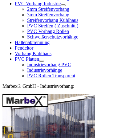
PVC Vorhang Industrie
2mm Streifenvorhang
3mm Streifenvorhang
Streifenvorhang Kühlhaus
PVC Streifen ( Zuschnitt )
PVC Vorhang Rollen
Schweißerschutzvorhänge
Hallenabtrennung
Pendeltor
Vorhang Kühlhaus
PVC Platten
Industrievorhang PVC
Industrievorhänge
PVC Rollen Transparent
Marbex® GmbH - Industrievorhang: