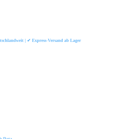
schlandweit | ✔ Express-Versand ab Lager
att
|
Konformität (Food/Pharma)
|
Rezensionen auf Google ansehen
 und Industrievorhängen.
schland
th Data