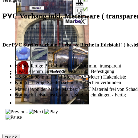
verfügbar
PVC Vorhang inkl. Meterware ( transparen
Der PVC Streifenvorhang ( Leiste & Bleche in Edelstahl ! ) beste
6 Stück fertige PVC-Lamellen 3x300 mm, transparent
6 Paar Klemm- und Pendelleisten inkl. Befestigung
1,5 Stück 984mm ( für 1 Meter + 0,5 Meter ) Hakenleiste
Komplett fertig, Streifen schon mit Blechen verbunden
®
Material von der Marke Marbex
( EU Material frei von Schads
Nur noch Leiste anschrauben, Streifen einhängen - Fertig