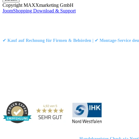
Copyright MAXXmarketing GmbH
JoomShopping Download & Support
Kontakt
|
Impressum
|
Datenschutzerklärung
|
AGB / Widerruf
© 1999–
Marbex® GmbH
– Alle Rechte vorbehalten.
✔ Kauf auf Rechnung für Firmen & Behörden | ✔ Montage-Service deut
Technische Dokumentation:
Montageanleitung (PDF)
|
Technisches Datenbl
Haben Sie Fragen?
Gerne beraten wir Sie persönlich zu unseren PVC-Streifenvorhängen
Adresse:
Marbex® GmbH | Am Schornacker 52 | 46485 Wesel, Deut
Marbex® GmbH
| HRB 23512 Duisburg |
Handelsregister-Check via Nor