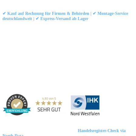
© 1999–
Marbex® GmbH
– Alle Rechte vorbehalten.
✔ Kauf auf Rechnung für Firmen & Behörden | ✔ Montage-Service
deutschlandweit | ✔ Express-Versand ab Lager
Technische Dokumentation:
Montageanleitung (PDF)
|
Technisches
Datenblatt
|
Konformität (Food/Pharma)
|
Rezensionen auf Google ansehen
Haben Sie Fragen?
Gerne beraten wir Sie persönlich zu unseren PVC-
Streifenvorhängen und Industrievorhängen.
Adresse:
Marbex® GmbH | Am Schornacker 52 | 46485 Wesel,
Deutschland
Marbex® GmbH
| HRB 23512 Duisburg |
Handelsregister-Check via
North Data