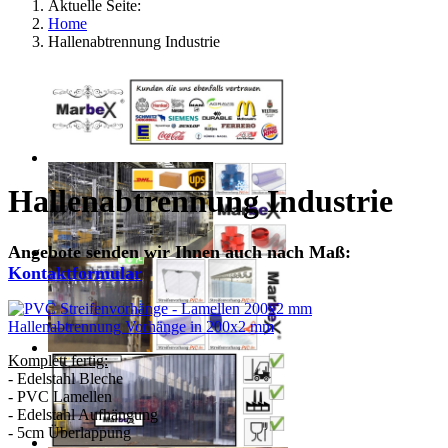
Aktuelle Seite:
Home
Hallenabtrennung Industrie
Hallenabtrennung Industrie
Angebote senden wir Ihnen auch nach Maß:
Kontaktformular
Hallenabtrennung Vorhänge in 200x2 mm
Komplett fertig:
- Edelstahl Bleche
- PVC Lamellen
- Edelstahl Aufhängung
- 5cm Überlappung