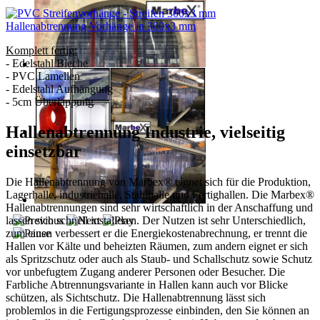
Hallenabtrennung Vorhän
ge in 300x3 mm
Komplett fertig:
- Edelstahl Bleche
- PVC Lamellen
- Edelstahl Aufhängung
- 5cm Überlappung
Hallenabtrennung Industrie, vielseitig
einsetzbar
Die Hallenabtrennung von Marbex® eignet sich für die Produktion,
Lagerhalle, industriehalle, Stahlhalle und Fertighallen. Die Marbex®
Hallenabtrennungen sind sehr wirtschaftlich in der Anschaffung und
lassen sich schnell instalieren. Der Nutzen ist sehr Unterschiedlich,
zum einen verbessert er die Energiekostenabrechnung, er trennt die
Hallen vor Kälte und beheizten Räumen, zum andern eignet er sich
als Spritzschutz oder auch als Staub- und Schallschutz sowie Schutz
vor unbefugtem Zugang anderer Personen oder Besucher. Die
Farbliche Abtrennungsvariante in Hallen kann auch vor Blicke
schützen, als Sichtschutz. Die Hallenabtrennung lässt sich
problemlos in die Fertigungsprozesse einbinden, den Sie können an