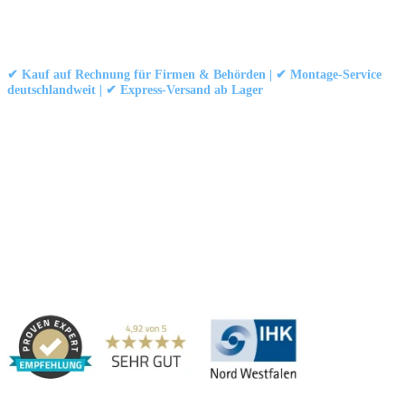
Kontakt
|
Impressum
|
Datenschutzerklärung
|
AGB / Widerruf
© 1999–
Marbex® GmbH
– Alle Rechte vorbehalten.
✔ Kauf auf Rechnung für Firmen & Behörden | ✔ Montage-Service
deutschlandweit | ✔ Express-Versand ab Lager
Technische Dokumentation:
Montageanleitung (PDF)
|
Technisches
Datenblatt
|
Konformität (Food/Pharma)
|
Rezensionen auf Google ansehen
Haben Sie Fragen?
Gerne beraten wir Sie persönlich zu unseren PVC-
Streifenvorhängen und Industrievorhängen.
Adresse:
Marbex® GmbH | Am Schornacker 52 | 46485 Wesel,
Deutschland