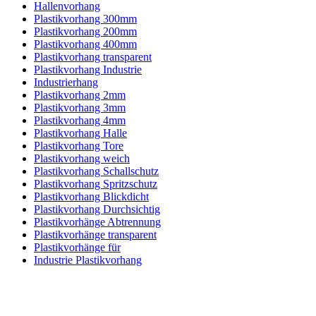
Hallenvorhang
Plastikvorhang 300mm
Plastikvorhang 200mm
Plastikvorhang 400mm
Plastikvorhang transparent
Plastikvorhang Industrie
Industrierhang
Plastikvorhang 2mm
Plastikvorhang 3mm
Plastikvorhang 4mm
Plastikvorhang Halle
Plastikvorhang Tore
Plastikvorhang weich
Plastikvorhang Schallschutz
Plastikvorhang Spritzschutz
Plastikvorhang Blickdicht
Plastikvorhang Durchsichtig
Plastikvorhänge Abtrennung
Plastikvorhänge transparent
Plastikvorhänge für
Industrie Plastikvorhang
Kontakt
|
Impressum
|
Datenschutzerklärung
|
AGB / Widerruf
© 1999–
Marbex® GmbH
– Alle Rechte vorbehalten.