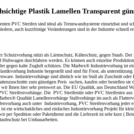
chsichtige Plastik Lamellen Transparent gün
nten PVC Streifen sind ideal als Trennwandsysteme einsetzbat und sch
iedern, auch kurzfristige Veränderungen sind in der Industrie schnell 
er Schutzvorhang nützt als Lärmschutz, Kälteschutz, gegen Staub. Der 
und Hubwagen durchfahren werden. Es können auch einzelne Produktions
der gegen kalte Zugluft schützen. Die Marbex® Industrievorhang ist 
tikvorhang Industrie hergestellt und sind für Frost, als unterstützung 
nware. Industrievorhänge sind ähnlich wie im Stall als Zuschnitt oder P
tenzuschnitte zum günstigen Preis suchen, kaufen oder bestellen sie 
wir Ihnen hier sehr preiswert an. Die EU Qualität, aus Deutschland Wa
C Streifenvorhänge. Die PVC Streifentür oder PVC Streifentor aus 
rbex® Qualität Lamellenvorhänge Stallvorhänge im auch als Flatterv
ifenvorhang auch unter Industrievorhang, PVC Streifenvorhang jeder 
st ein wirtschakliches und einfaches Industrievorhang Projekt für klein
 per Spedition oder Paketdienst und die Lieferzeit ist sehr kurz ( Bei
 Staubschutz bei Umbauarbeiten.