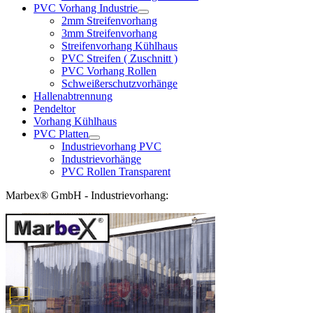
PVC Vorhang Industrie
2mm Streifenvorhang
3mm Streifenvorhang
Streifenvorhang Kühlhaus
PVC Streifen ( Zuschnitt )
PVC Vorhang Rollen
Schweißerschutzvorhänge
Hallenabtrennung
Pendeltor
Vorhang Kühlhaus
PVC Platten
Industrievorhang PVC
Industrievorhänge
PVC Rollen Transparent
Marbex® GmbH - Industrievorhang: