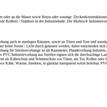
äger oder an die Mauer sowie Beton oder sonstige Deckenkonstruktione
nde Rolltore / Stahltore in der Industriehalle. Die Marbex® Industrievor
evorhang auch in staubigen Räumen, sowie an Türen und Tore und sons
a ier keine Sonne / Licht durch gelassen werden, daher entscheiden sich
 für Streifenvorhänge ist als Raumteiler, Plastikvorhang Industrie, 
er PVC Industrievorhang aus Streifen eignen sich die durchsichtige Lam
 als Kälteschutz und Wärmeschutz vor Türen, am Tor, Rolltor oder Sc
 vor Kälte, Wärme, Insekten, in glasklar transparent sofort lieferba