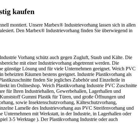
stig kaufen
nell montiert. Unsere Marbex® Industrievorhang lassen sich in allen
realesiert. Den Marbex® Industrievorhang finden Sie überwiegend in
Industrie Vorhang schütz auch gegen Zugluft, Staub und Kälte. Die
bereiche mit einer Industrievorhang abgetrennt werden. Die
eine günstige Lösung und für viele Unternehmen geeignet. Weich PVC
in beheizten Räumen bestens geeignet. Industrie Plastikvorhang als
lastikzuschnitte finden Sie jegliches Zubehör und Einzelteile in
direkt im Onlineshop. Weich Plastikvorhang Industrie PVC Zuschnitte
re für Ihren Industriehallen, Gewerbehallen, Lagerhallen und
Kunststoff Gummi Plastik für Türen, und große Öffnungen und
orhang, sowie Insektenschutzvorhang, Kälteschutzvorhang,
einzelne Lamelle des Industrievorhang aus PVC Streifenvorhang und
e Unternehmen mit Werkstatt, in der Industrie, in Lagerhallen oder
spiel 3-5 Werktage ). Der Plastikvorhang Industrie oder auch