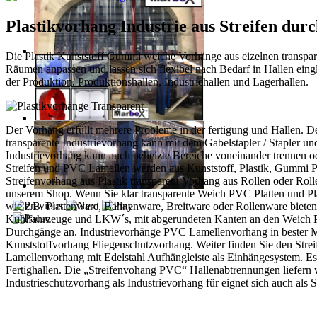
Plastikvorhang Industrie aus Streifen dur
Die Plastik Kunststoff Gummi weiche Vorhänge aus eizelnen transpare
Räumen anpassen und lassen sich flexibel nach Bedarf in Hallen eingl
der Produktion, Produktionshallen, Industriehallen und Lagerhallen.
Der Vorhang erfüllt mehrere Probleme in der fertigung und Hallen. D
transparente Industrievorhang kann mit dem Gabelstapler / Stapler 
Industrievorhang kann auch beheizte Bereiche voneinander trennen o
Streifen und PVC Lamellen werden aus Kunststoff, Plastik, Gummi Plas
Streifenvorhang aus Plastik transparent Vorhang aus Rollen oder Rolle
unserem Shop. Wenn Sie klar transparente Weich PVC Platten und Plat
wie z.B. Plattenware, Bahnenware, Breitware oder Rollenware bieten 
Kühlfahrzeuge und LKW´s, mit abgerundeten Kanten an den Weich PV
Durchgänge an. Industrievorhänge PVC Lamellenvorhang in bester Ma
Kunststoffvorhang Fliegenschutzvorhang. Weiter finden Sie den Stre
Lamellenvorhang mit Edelstahl Aufhängleiste als Einhängesystem. Es i
Fertighallen. Die „Streifenvohang PVC“ Hallenabtrennungen liefern wir
Industrieschutzvorhang als Industrievorhang für eignet sich auch als