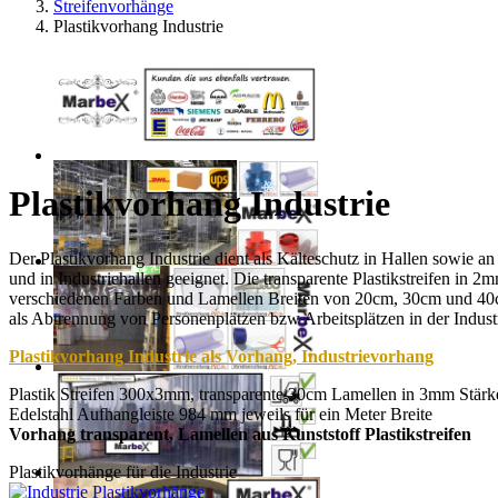
Streifenvorhänge
Plastikvorhang Industrie
Plastikvorhang Industrie
Der Plastikvorhang Industrie dient als Kälteschutz in Hallen sowie a
und in Industriehallen geeignet. Die transparente Plastikstreifen in
verschiedenen Farben und Lamellen Breiten von 20cm, 30cm und 40cm.
als Abtrennung von Personenplätzen bzw Arbeitsplätzen in der Industr
Plastikvorhang Industrie als Vorhang, Industrievorhang
Plastik Streifen 300x3mm, transparente 30cm Lamellen in 3mm Stärk
Edelstahl Aufhangleiste 984 mm jeweils für ein Meter Breite
Vorhang transparent, Lamellen aus Kunststoff Plastikstreifen
Plastikvorhänge für die Industrie