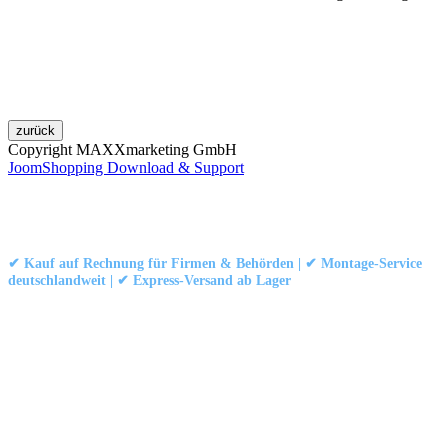
Copyright MAXXmarketing GmbH
JoomShopping Download & Support
Kontakt
|
Impressum
|
Datenschutzerklärung
|
AGB / Widerruf
© 1999–
Marbex® GmbH
– Alle Rechte vorbehalten.
✔ Kauf auf Rechnung für Firmen & Behörden | ✔ Montage-Service
deutschlandweit | ✔ Express-Versand ab Lager
Technische Dokumentation:
Montageanleitung (PDF)
|
Technisches
Datenblatt
|
Konformität (Food/Pharma)
|
Rezensionen auf Google ansehen
Haben Sie Fragen?
Gerne beraten wir Sie persönlich zu unseren PVC-
Streifenvorhängen und Industrievorhängen.