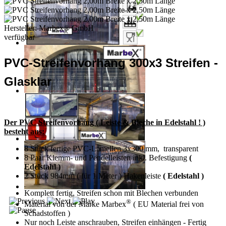
Hersteller:
Marbex® GmbH
verfügbar
PVC-Streifenvorhang 300x3 Streifen -
Glasklar
Der PVC Streifenvorhang ( Leiste & Bleche in Edelstahl ! )
besteht aus:
8 Stück fertige PVC-Lamellen 3x300 mm, transparent
8 Paar Klemm- und Pendelleisten inkl. Befestigung
(
Edelstahl )
2 Stück 984mm ( für 1 Meter ) Hakenleiste
( Edelstahl )
Komplett fertig, Streifen schon mit Blechen verbunden
®
Material von der Marke Marbex
( EU Material frei von
Schadstoffen )
Nur noch Leiste anschrauben, Streifen einhängen - Fertig