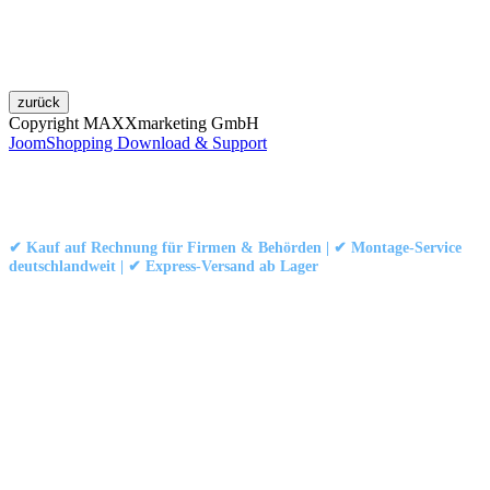
Copyright MAXXmarketing GmbH
JoomShopping Download & Support
Kontakt
|
Impressum
|
Datenschutzerklärung
|
AGB / Widerruf
© 1999–
Marbex® GmbH
– Alle Rechte vorbehalten.
✔ Kauf auf Rechnung für Firmen & Behörden | ✔ Montage-Service
deutschlandweit | ✔ Express-Versand ab Lager
Technische Dokumentation:
Montageanleitung (PDF)
|
Technisches
Datenblatt
|
Konformität (Food/Pharma)
|
Rezensionen auf Google ansehen
Haben Sie Fragen?
Gerne beraten wir Sie persönlich zu unseren PVC-
Streifenvorhängen und Industrievorhängen.
Adresse:
Marbex® GmbH | Am Schornacker 52 | 46485 Wesel,