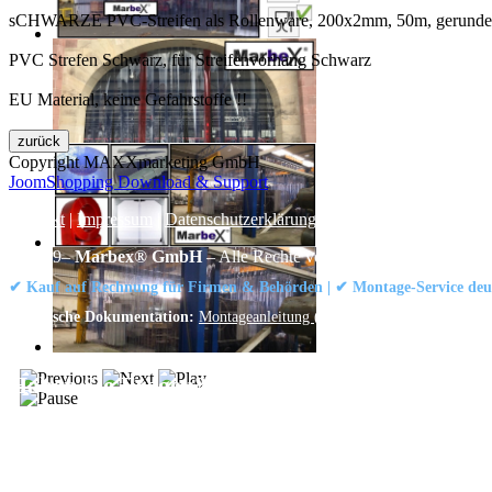
sCHWARZE PVC-Streifen als Rollenware, 200x2mm, 50m, gerundet
PVC Strefen Schwarz, für Streifenvorhang Schwarz
EU Material, keine Gefahrstoffe !!
Copyright MAXXmarketing GmbH
JoomShopping Download & Support
Kontakt
|
Impressum
|
Datenschutzerklärung
|
AGB / Widerruf
© 1999–
Marbex® GmbH
– Alle Rechte vorbehalten.
✔ Kauf auf Rechnung für Firmen & Behörden | ✔ Montage-Service deut
Technische Dokumentation:
Montageanleitung (PDF)
|
Technisches Datenbl
Haben Sie Fragen?
Gerne beraten wir Sie persönlich zu unseren PVC-Streifenvorhängen
Adresse:
Marbex® GmbH | Am Schornacker 52 | 46485 Wesel, Deut