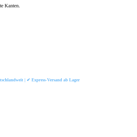
e Kanten.
schlandweit | ✔ Express-Versand ab Lager
att
|
Konformität (Food/Pharma)
|
Rezensionen auf Google ansehen
 und Industrievorhängen.
schland