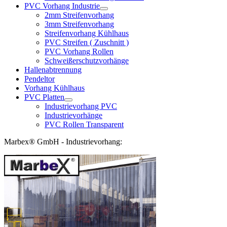
PVC Vorhang Industrie
2mm Streifenvorhang
3mm Streifenvorhang
Streifenvorhang Kühlhaus
PVC Streifen ( Zuschnitt )
PVC Vorhang Rollen
Schweißerschutzvorhänge
Hallenabtrennung
Pendeltor
Vorhang Kühlhaus
PVC Platten
Industrievorhang PVC
Industrievorhänge
PVC Rollen Transparent
Marbex® GmbH - Industrievorhang: