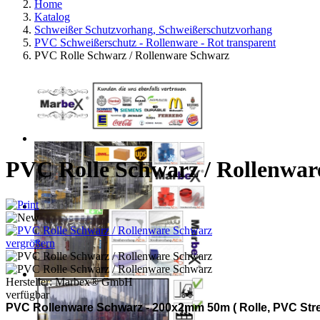
Home
Katalog
Schweißer Schutzvorhang, Schweißerschutzvorhang
PVC Schweißerschutz - Rollenware - Rot transparent
PVC Rolle Schwarz / Rollenware Schwarz
PVC Rolle Schwarz / Rollenwar
vergrößern
Hersteller:
Marbex® GmbH
verfügbar
PVC Rollenware Schwarz - 200x2mm 50m ( Rolle, PVC Stre