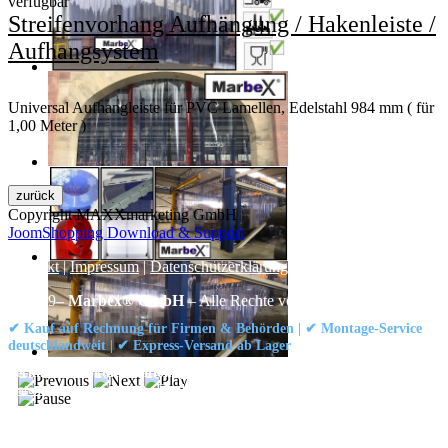
verfügbar
Streifenvorhang Aufhängung / Hakenleiste /
Aufhangsystem
Universal Aufhangleiste für PVC Lamellen, Edelstahl 984 mm ( für
1,00 Meter )
Copyright MAXXmarketing GmbH
JoomShopping Download & Support
Kontakt
|
Impressum
|
Datenschutzerklärung
|
AGB / Widerruf
© 1999–
Marbex® GmbH
– Alle Rechte vorbehalten.
✔ Kauf auf Rechnung für Firmen & Behörden | ✔ Montage-Service
deutschlandweit | ✔ Express-Versand ab Lager
Technische Dokumentation:
Montageanleitung (PDF)
|
Technisches
Datenblatt
|
Konformität (Food/Pharma)
|
Rezensionen auf Google ansehen