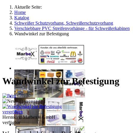
Aktuelle Seite:
Home
Katalog
Schweißer Schutzvorhang, Schweißerschutzvorhang
Verschiebbare PVC Streifenvorhänge - für Schweißerkabinen
Wandwinkel zur Befestigung
Wandwinkel zur Befestigung
vergrößern
Hersteller:
Marbex® GmbH
verfügbar