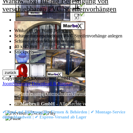
Wandwinkel für die Befestigung von
verschiebbaren PVC Streifenvorhängen
Winkel an der Wand befestigen
Schiene für verschiebbare PVC Streifenvorhänge anlegen
Schiene an den Winkeln befestigen
40 x 40 mm
Stückpreis
Copyright MAXXmarketing GmbH
JoomShopping Download & Support
Kontakt
|
Impressum
|
Datenschutzerklärung
|
AGB / Widerruf
© 1999–
Marbex® GmbH
– Alle Rechte vorbehalten.
✔ Kauf auf Rechnung für Firmen & Behörden | ✔ Montage-Service
deutschlandweit | ✔ Express-Versand ab Lager
Technische Dokumentation:
Montageanleitung (PDF)
|
Technisches
Datenblatt
|
Konformität (Food/Pharma)
|
Rezensionen auf Google ansehen