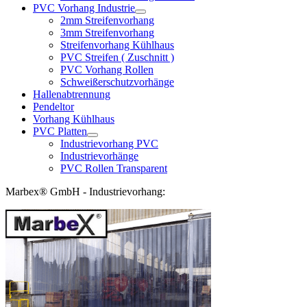
PVC Vorhang Industrie
2mm Streifenvorhang
3mm Streifenvorhang
Streifenvorhang Kühlhaus
PVC Streifen ( Zuschnitt )
PVC Vorhang Rollen
Schweißerschutzvorhänge
Hallenabtrennung
Pendeltor
Vorhang Kühlhaus
PVC Platten
Industrievorhang PVC
Industrievorhänge
PVC Rollen Transparent
Marbex® GmbH - Industrievorhang: