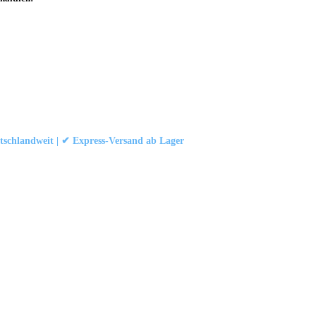
schlandweit | ✔ Express-Versand ab Lager
att
|
Konformität (Food/Pharma)
|
Rezensionen auf Google ansehen
 und Industrievorhängen.
schland