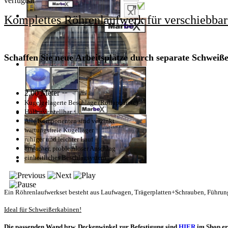
verfügbar
Komplettes Röhrenlaufwerk für verschiebba
Schaffen Sie neue Arbeitsplätze durch separate Schwei
2,00 Meter
Kugelgelagerte Beschläge (Rollapparate)
Höhenverstellbar
Alle Komponenten sind verzinkt
wartungsfreie Kugellager
ruhiger und leichter Lauf
einfacher, problemloser Anschlag
einheitliches Beschlagsystem
Ein Röhrenlaufwerkset besteht aus Laufwagen, Trägerplatten+Schrauben, Führung
Ideal für Schweißerkabinen!
Die passenden Wand bzw. Deckenwinkel zur Befestigung sind
HIER
im Shop er