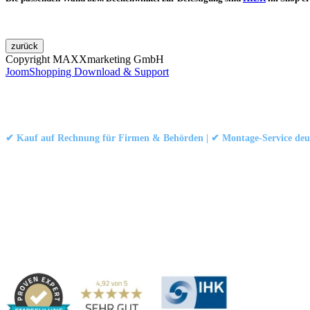
Copyright MAXXmarketing GmbH
JoomShopping Download & Support
Kontakt
|
Impressum
|
Datenschutzerklärung
|
AGB / Widerruf
© 1999–
Marbex® GmbH
– Alle Rechte vorbehalten.
✔ Kauf auf Rechnung für Firmen & Behörden | ✔ Montage-Service deut
Technische Dokumentation:
Montageanleitung (PDF)
|
Technisches Datenbl
Haben Sie Fragen?
Gerne beraten wir Sie persönlich zu unseren PVC-Streifenvorhängen
Adresse:
Marbex® GmbH | Am Schornacker 52 | 46485 Wesel, Deut