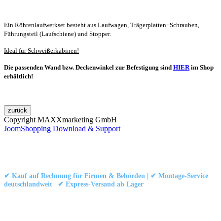
Ein Röhrenlaufwerkset besteht aus Laufwagen, Trägerplatten+Schrauben,
Führungsteil (Laufschiene) und Stopper.
Ideal für Schweißerkabinen!
Die passenden Wand bzw. Deckenwinkel zur Befestigung sind
HIER
im Shop
erhältlich!
Copyright MAXXmarketing GmbH
JoomShopping Download & Support
Kontakt
|
Impressum
|
Datenschutzerklärung
|
AGB / Widerruf
© 1999–
Marbex® GmbH
– Alle Rechte vorbehalten.
✔ Kauf auf Rechnung für Firmen & Behörden | ✔ Montage-Service
deutschlandweit | ✔ Express-Versand ab Lager
Technische Dokumentation:
Montageanleitung (PDF)
|
Technisches
Datenblatt
|
Konformität (Food/Pharma)
|
Rezensionen auf Google ansehen