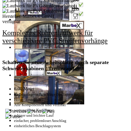
Hersteller:
Marbex® GmbH
verfügbar
Komplettes Röhrenlaufwerk für
verschiebbare PVC Streifenvorhänge
Schaffen Sie neue Arbeitsplätze durch separate
Schweißerkabinen / Trennwand
6,00 Meter
Kugelgelagerte Beschläge (Rollapparate)
Höhenverstellbar
Alle Komponenten sind verzinkt
wartungsfreie Kugellager
ruhiger und leichter Lauf
einfacher, problemloser Anschlag
einheitliches Beschlagsystem