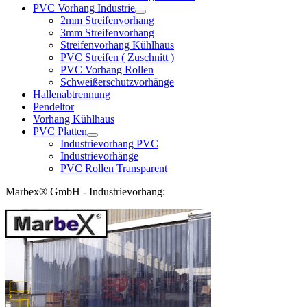
PVC Vorhang Industrie
2mm Streifenvorhang
3mm Streifenvorhang
Streifenvorhang Kühlhaus
PVC Streifen ( Zuschnitt )
PVC Vorhang Rollen
Schweißerschutzvorhänge
Hallenabtrennung
Pendeltor
Vorhang Kühlhaus
PVC Platten
Industrievorhang PVC
Industrievorhänge
PVC Rollen Transparent
Marbex® GmbH - Industrievorhang: