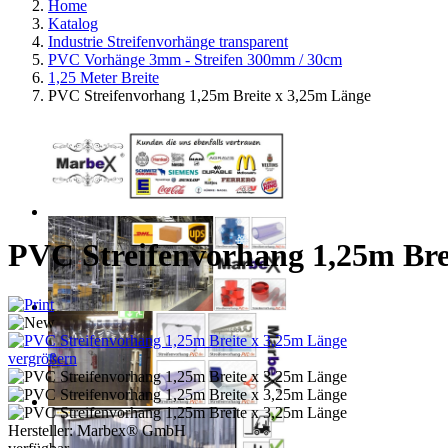
Home
Katalog
Industrie Streifenvorhänge transparent
PVC Vorhänge 3mm - Streifen 300mm / 30cm
1,25 Meter Breite
PVC Streifenvorhang 1,25m Breite x 3,25m Länge
PVC Streifenvorhang 1,25m Bre
vergrößern
Hersteller:
Marbex® GmbH