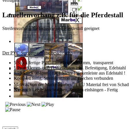
verfügbar
Lamellenvorhang z.B. für die Pferdestall
Streifenvorhang für Industrie und Pferdestall geeignet
Der PVC Streifenvorhang besteht aus:
5 Stück fertige PVC-Lamellen 3x300 mm, transparent
5 Paar Klemm- und Pendelleisten inkl. Befestigung,
Edelstahl
1,25 Stück 984mm ( für 1 Meter ) Hakenleiste aus Edelstahl !
Komplett fertig, Streifen schon mit Blechen verbunden
®
Material von der Marke Marbex
( EU Material frei von Schads
Nur noch Leiste anschrauben, Streifen einhängen - Fertig