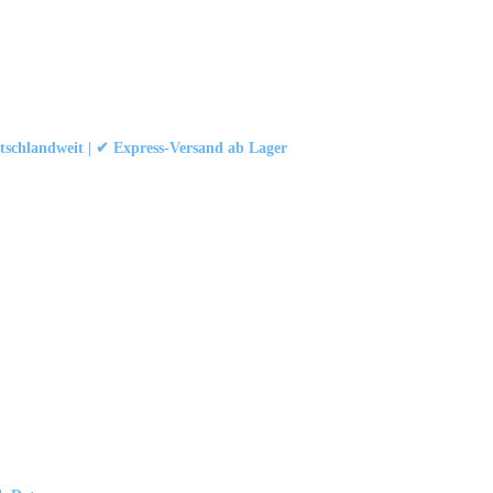
schlandweit | ✔ Express-Versand ab Lager
att
|
Konformität (Food/Pharma)
|
Rezensionen auf Google ansehen
 und Industrievorhängen.
schland