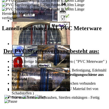
Hersteller:
Marbex® GmbH
verfügbar
Lamellenvorhang inkl. PVC Meterware
Der PVC Streifenvorhang besteht aus:
5 Stück fertige Industrie PVC-Lamellen ( "PVC Meterware" )
3x300 mm, transparent
5 Paar Klemm- und Pendelleisten inkl. Befestigung
, Edelstahl
1,25 Stück 984mm ( für 1 Meter )
Befestigungsschiene aus
Edelstahl !
Komplett fertig, Streifen schon mit Blechen verbunden
®
Material von der Marke Marbex
( EU Material frei von
Schadstoffen )
Nur noch Leiste anschrauben, Streifen einhängen - Fertig