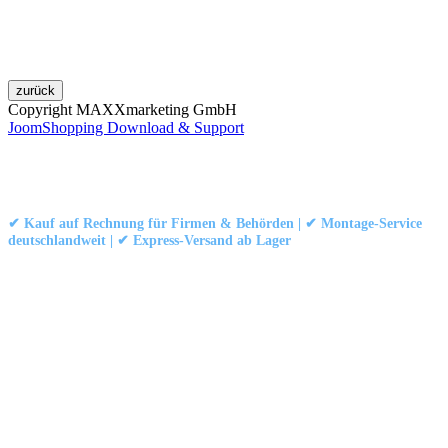
Copyright MAXXmarketing GmbH
JoomShopping Download & Support
Kontakt
|
Impressum
|
Datenschutzerklärung
|
AGB / Widerruf
© 1999–
Marbex® GmbH
– Alle Rechte vorbehalten.
✔ Kauf auf Rechnung für Firmen & Behörden | ✔ Montage-Service
deutschlandweit | ✔ Express-Versand ab Lager
Technische Dokumentation:
Montageanleitung (PDF)
|
Technisches
Datenblatt
|
Konformität (Food/Pharma)
|
Rezensionen auf Google ansehen
Haben Sie Fragen?
Gerne beraten wir Sie persönlich zu unseren PVC-
Streifenvorhängen und Industrievorhängen.
Adresse:
Marbex® GmbH | Am Schornacker 52 | 46485 Wesel,