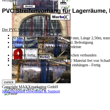
verfügbar
PVC Streifenvorhang für Lagerräume, H
Der PVC Streifenvorhang besteht aus:
20 Stück fertige PVC-Lamellen 2x200 mm, Länge 2,50m, trans
20 Paar Klemm- und Pendelleisten inkl. Befestigung
3 Stück 984mm ( für 3,0 Meter ) Hakenleiste
Komplett fertig, Streifen schon mit Blechen verbunden
®
Material von der Marke Marbex
( EU Material frei von Schads
Nur noch Leiste anschrauben, Streifen einhängen - Fertig
Copyright MAXXmarketing GmbH
JoomShopping Download & Support
Kontakt
|
Impressum
|
Datenschutzerklärung
|
AGB / Widerruf
© 1999–
Marbex® GmbH
– Alle Rechte vorbehalten.