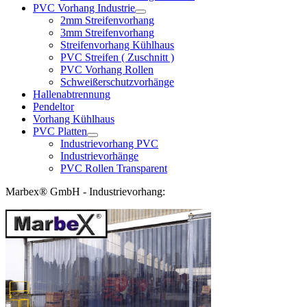
PVC Vorhang Industrie
2mm Streifenvorhang
3mm Streifenvorhang
Streifenvorhang Kühlhaus
PVC Streifen ( Zuschnitt )
PVC Vorhang Rollen
Schweißerschutzvorhänge
Hallenabtrennung
Pendeltor
Vorhang Kühlhaus
PVC Platten
Industrievorhang PVC
Industrievorhänge
PVC Rollen Transparent
Marbex® GmbH - Industrievorhang: