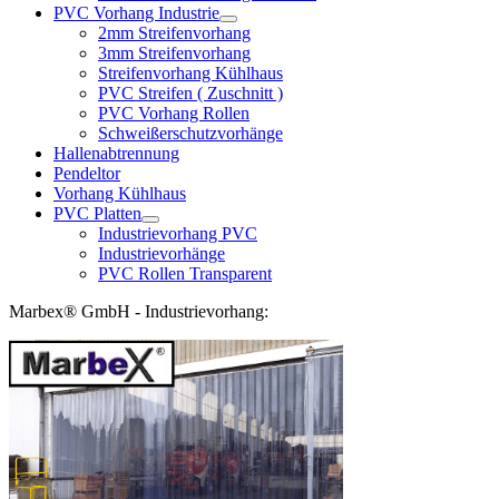
PVC Vorhang Industrie
2mm Streifenvorhang
3mm Streifenvorhang
Streifenvorhang Kühlhaus
PVC Streifen ( Zuschnitt )
PVC Vorhang Rollen
Schweißerschutzvorhänge
Hallenabtrennung
Pendeltor
Vorhang Kühlhaus
PVC Platten
Industrievorhang PVC
Industrievorhänge
PVC Rollen Transparent
Marbex® GmbH - Industrievorhang: