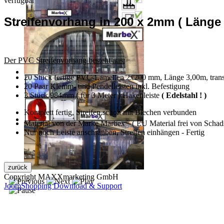
verfügbar
Streifenvorhang in 200 x 2mm ( Länge 
Der PVC Streifenvorhang besteht aus:
20 Stück fertige PVC-Lamellen 2x200 mm, Länge 3,00m, trans
20 Paar Klemm- und Pendelleisten inkl. Befestigung
3 Stück 984mm ( für 3 Meter ) Hakenleiste
( Edelstahl ! )
Komplett fertig, Streifen schon mit Blechen verbunden
®
Material von der Marke Marbex
( EU Material frei von Schads
Nur noch Leiste anschrauben, Streifen einhängen - Fertig
Copyright MAXXmarketing GmbH
JoomShopping Download & Support
Kontakt
|
Impressum
|
Datenschutzerklärung
|
AGB / Widerruf
© 1999–
Marbex® GmbH
– Alle Rechte vorbehalten.