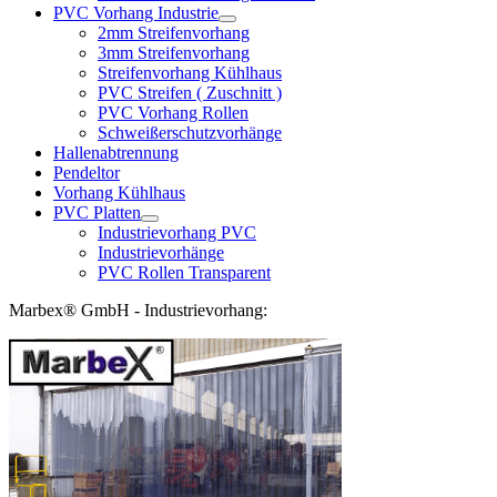
PVC Vorhang Industrie
2mm Streifenvorhang
3mm Streifenvorhang
Streifenvorhang Kühlhaus
PVC Streifen ( Zuschnitt )
PVC Vorhang Rollen
Schweißerschutzvorhänge
Hallenabtrennung
Pendeltor
Vorhang Kühlhaus
PVC Platten
Industrievorhang PVC
Industrievorhänge
PVC Rollen Transparent
Marbex® GmbH - Industrievorhang: