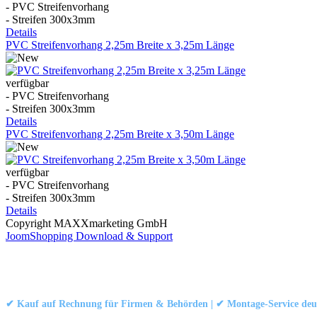
- PVC Streifenvorhang
- Streifen 300x3mm
Details
PVC Streifenvorhang 2,25m Breite x 3,25m Länge
verfügbar
- PVC Streifenvorhang
- Streifen 300x3mm
Details
PVC Streifenvorhang 2,25m Breite x 3,50m Länge
verfügbar
- PVC Streifenvorhang
- Streifen 300x3mm
Details
Copyright MAXXmarketing GmbH
JoomShopping Download & Support
Kontakt
|
Impressum
|
Datenschutzerklärung
|
AGB / Widerruf
© 1999–
Marbex® GmbH
– Alle Rechte vorbehalten.
✔ Kauf auf Rechnung für Firmen & Behörden | ✔ Montage-Service deut