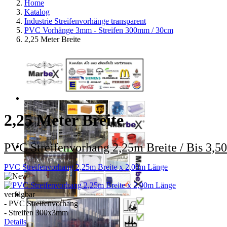
Home
Katalog
Industrie Streifenvorhänge transparent
PVC Vorhänge 3mm - Streifen 300mm / 30cm
2,25 Meter Breite
2,25 Meter Breite
PVC Streifenvorhang 2,25m Breite / Bis 3,
PVC Streifenvorhang 2,25m Breite x 2,00m Länge
verfügbar
- PVC Streifenvorhang
- Streifen 300x3mm
Details