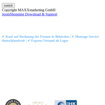
Copyright MAXXmarketing GmbH
JoomShopping Download & Support
Kontakt
|
Impressum
|
Datenschutzerklärung
|
AGB / Widerruf
© 1999–
Marbex® GmbH
– Alle Rechte vorbehalten.
✔ Kauf auf Rechnung für Firmen & Behörden | ✔ Montage-Service
deutschlandweit | ✔ Express-Versand ab Lager
Technische Dokumentation:
Montageanleitung (PDF)
|
Technisches
Datenblatt
|
Konformität (Food/Pharma)
|
Rezensionen auf Google ansehen
Haben Sie Fragen?
Gerne beraten wir Sie persönlich zu unseren PVC-
Streifenvorhängen und Industrievorhängen.
Adresse:
Marbex® GmbH | Am Schornacker 52 | 46485 Wesel,
Deutschland