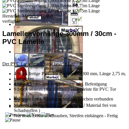
Hersteller:
Marbex® GmbH
verfügbar
Lamellenvorhänge 300mm / 30cm -
PVC Lamelle
Der PVC Lamellenvorhang besteht aus:
4 Stück fertige PVC Tor Lamellen 3x300 mm, Länge 2,75 m,
transparent
4 Paar Klemm- und Pendelleisten inkl. Befestigung
1 Stück 984mm ( für 1 Meter ) Hakenleiste für PVC Tor
Komplett fertig, Streifen schon mit Blechen verbunden
®
Material von der Marke Marbex
( EU Material frei von
Schadstoffen )
Nur noch Leiste anschrauben, Streifen einhängen - Fertig