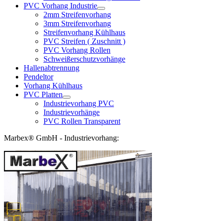
PVC Vorhang Industrie
2mm Streifenvorhang
3mm Streifenvorhang
Streifenvorhang Kühlhaus
PVC Streifen ( Zuschnitt )
PVC Vorhang Rollen
Schweißerschutzvorhänge
Hallenabtrennung
Pendeltor
Vorhang Kühlhaus
PVC Platten
Industrievorhang PVC
Industrievorhänge
PVC Rollen Transparent
Marbex® GmbH - Industrievorhang: