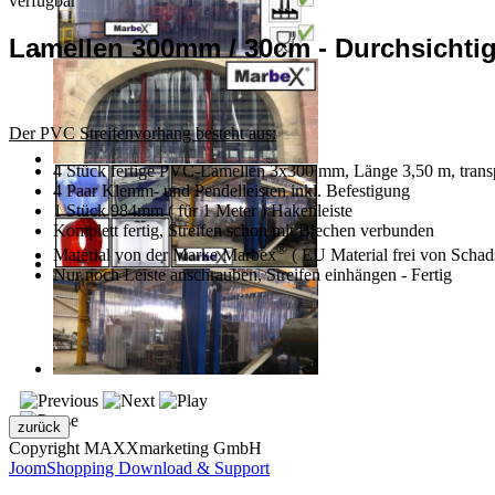
verfügbar
Lamellen 300mm / 30cm - Durchsichti
Der PVC Streifenvorhang besteht aus:
4 Stück fertige PVC-Lamellen 3x300 mm, Länge 3,50 m, trans
4 Paar Klemm- und Pendelleisten inkl. Befestigung
1 Stück 984mm ( für 1 Meter ) Hakenleiste
Komplett fertig, Streifen schon mit Blechen verbunden
®
Material von der Marke Marbex
( EU Material frei von Schads
Nur noch Leiste anschrauben, Streifen einhängen - Fertig
Copyright MAXXmarketing GmbH
JoomShopping Download & Support