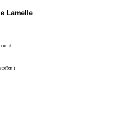
ge Lamelle
parent
toffen )