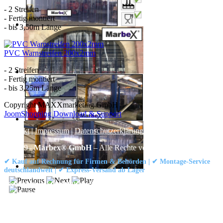
- 2 Streifen
- Fertig montiert
- bis 3,50m Länge
PVC Warnstreifen 200x2mm
- 2 Streifen
- Fertig montiert
- bis 3,25m Länge
Copyright MAXXmarketing GmbH
JoomShopping Download & Support
Kontakt
|
Impressum
|
Datenschutzerklärung
|
AGB / Widerruf
© 1999–
Marbex® GmbH
– Alle Rechte vorbehalten.
✔ Kauf auf Rechnung für Firmen & Behörden | ✔ Montage-Service
deutschlandweit | ✔ Express-Versand ab Lager
Technische Dokumentation:
Montageanleitung (PDF)
|
Technisches
Datenblatt
|
Konformität (Food/Pharma)
|
Rezensionen auf Google ansehen
Haben Sie Fragen?