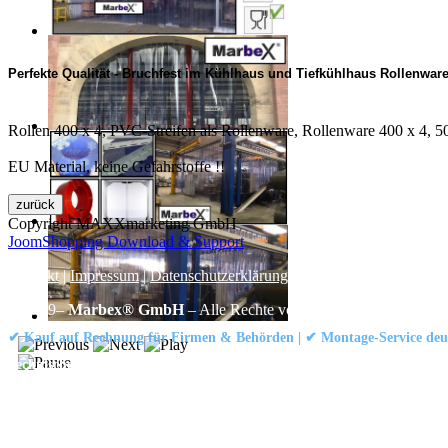
Perfekte Qualität - Bruchfest im Kühlhaus und Tiefkühlhaus Rollenware
Rollen 400 x 4, PVC-Streifen als Rollenware, Rollenware 400 x 4, 50
EU Material, keine Gefahrstoffe !!
Copyright MAXXmarketing GmbH
JoomShopping Download & Support
Kontakt
|
Impressum
|
Datenschutzerklärung
|
AGB / Widerruf
© 1999–
Marbex® GmbH
– Alle Rechte vorbehalten.
✔ Kauf auf Rechnung für Firmen & Behörden | ✔ Montage-Service deut
Technische Dokumentation:
Montageanleitung (PDF)
|
Technisches Datenbl
Haben Sie Fragen?