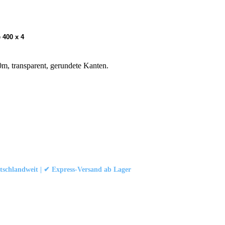
 400 x 4
m, transparent, gerundete Kanten.
schlandweit | ✔ Express-Versand ab Lager
att
|
Konformität (Food/Pharma)
|
Rezensionen auf Google ansehen