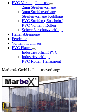
PVC Vorhang Industrie
2mm Streifenvorhang
3mm Streifenvorhang
Streifenvorhang Kühlhaus
PVC Streifen ( Zuschnitt )
PVC Vorhang Rollen
Schweißerschutzvorhänge
Hallenabtrennung
Pendeltor
Vorhang Kühlhaus
PVC Platten
Industrievorhang PVC
Industrievorhänge
PVC Rollen Transparent
Marbex® GmbH - Industrievorhang: