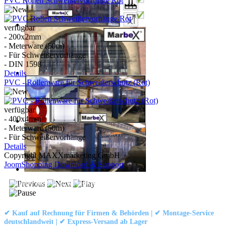
PVC Rollen Schweißervorhänge Rot
verfügbar
- 200x2mm
- Meterware (50m)
- Für Schweißervorhänge
- DIN 1598
Details
PVC - Rollenware für Schweißerschutz (Rot)
verfügbar
- 400x4mm
- Meterware (50m)
- Für Schweißervorhänge
Details
Copyright MAXXmarketing GmbH
JoomShopping Download & Support
Kontakt
|
Impressum
|
Datenschutzerklärung
|
AGB / Widerruf
© 1999–
Marbex® GmbH
– Alle Rechte vorbehalten.
✔ Kauf auf Rechnung für Firmen & Behörden | ✔ Montage-Service
deutschlandweit | ✔ Express-Versand ab Lager