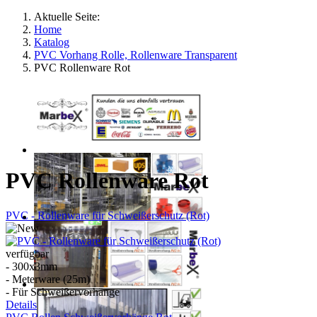
Aktuelle Seite:
Home
Katalog
PVC Vorhang Rolle, Rollenware Transparent
PVC Rollenware Rot
PVC Rollenware Rot
PVC - Rollenware für Schweißerschutz (Rot)
verfügbar
- 300x3mm
- Meterware (25m)
- Für Schweißervorhänge
Details