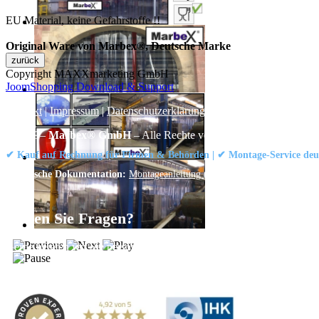
EU Material, keine Gefahrstoffe !!
Original Ware von Marbex®, Deutsche Marke
Copyright MAXXmarketing GmbH
JoomShopping Download & Support
Kontakt
|
Impressum
|
Datenschutzerklärung
|
AGB / Widerruf
© 1999–
Marbex® GmbH
– Alle Rechte vorbehalten.
✔ Kauf auf Rechnung für Firmen & Behörden | ✔ Montage-Service deut
Technische Dokumentation:
Montageanleitung (PDF)
|
Technisches Datenbl
Haben Sie Fragen?
Gerne beraten wir Sie persönlich zu unseren PVC-Streifenvorhängen
Adresse:
Marbex® GmbH | Am Schornacker 52 | 46485 Wesel, Deut