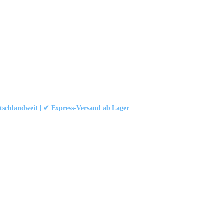
schlandweit | ✔ Express-Versand ab Lager
att
|
Konformität (Food/Pharma)
|
Rezensionen auf Google ansehen
 und Industrievorhängen.
schland