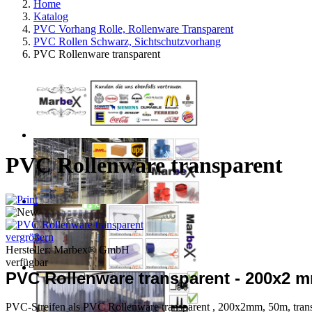
Home
Katalog
PVC Vorhang Rolle, Rollenware Transparent
PVC Rollen Schwarz, Sichtschutzvorhang
PVC Rollenware transparent
PVC Rollenware transparent
vergrößern
Hersteller:
Marbex® GmbH
verfügbar
PVC Rollenware transparent - 200x2 
PVC-Streifen als PVC Rollenware transparent , 200x2mm, 50m, trans