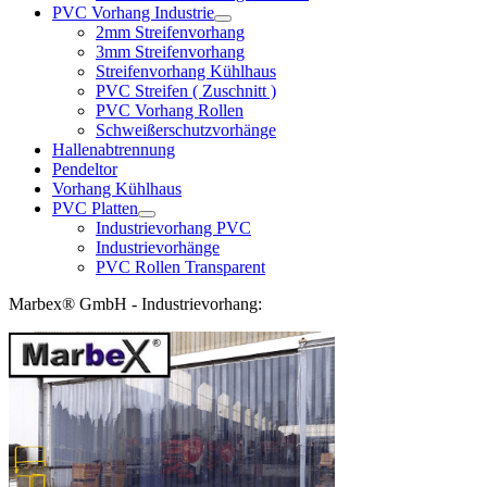
PVC Vorhang Industrie
2mm Streifenvorhang
3mm Streifenvorhang
Streifenvorhang Kühlhaus
PVC Streifen ( Zuschnitt )
PVC Vorhang Rollen
Schweißerschutzvorhänge
Hallenabtrennung
Pendeltor
Vorhang Kühlhaus
PVC Platten
Industrievorhang PVC
Industrievorhänge
PVC Rollen Transparent
Marbex® GmbH - Industrievorhang: