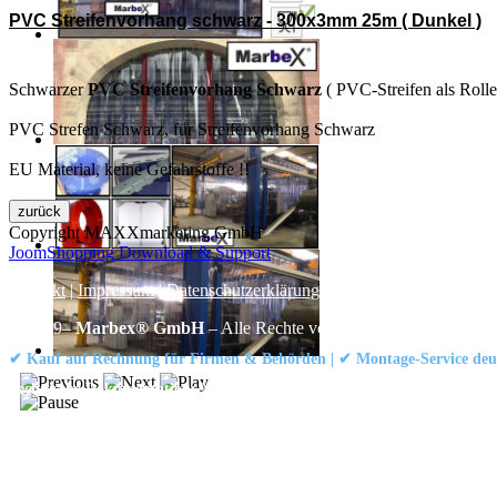
PVC Streifenvorhang schwarz - 300x3mm 25m ( Dunkel )
Schwarzer
PVC Streifenvorhang Schwarz
( PVC-Streifen als Roll
PVC Strefen Schwarz, für Streifenvorhang Schwarz
EU Material, keine Gefahrstoffe !!
Copyright MAXXmarketing GmbH
JoomShopping Download & Support
Kontakt
|
Impressum
|
Datenschutzerklärung
|
AGB / Widerruf
© 1999–
Marbex® GmbH
– Alle Rechte vorbehalten.
✔ Kauf auf Rechnung für Firmen & Behörden | ✔ Montage-Service deut
Technische Dokumentation:
Montageanleitung (PDF)
|
Technisches Datenbl
Haben Sie Fragen?