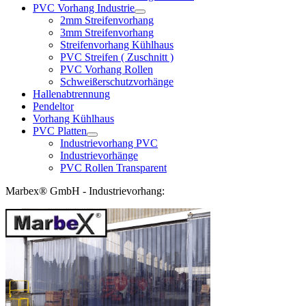
PVC Vorhang Industrie
2mm Streifenvorhang
3mm Streifenvorhang
Streifenvorhang Kühlhaus
PVC Streifen ( Zuschnitt )
PVC Vorhang Rollen
Schweißerschutzvorhänge
Hallenabtrennung
Pendeltor
Vorhang Kühlhaus
PVC Platten
Industrievorhang PVC
Industrievorhänge
PVC Rollen Transparent
Marbex® GmbH - Industrievorhang: