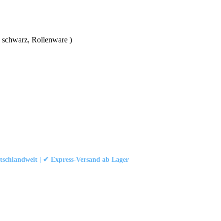
e schwarz, Rollenware )
schlandweit | ✔ Express-Versand ab Lager
att
|
Konformität (Food/Pharma)
|
Rezensionen auf Google ansehen