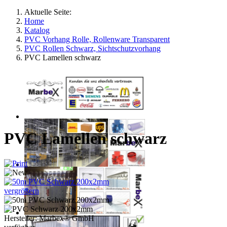
Aktuelle Seite:
Home
Katalog
PVC Vorhang Rolle, Rollenware Transparent
PVC Rollen Schwarz, Sichtschutzvorhang
PVC Lamellen schwarz
PVC Lamellen schwarz
vergrößern
Hersteller:
Marbex® GmbH