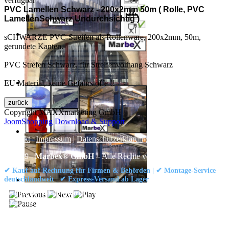
verfügbar
PVC Lamellen Schwarz - 200x2mm 50m ( Rolle, PVC
LamellenSchwarz Undurchsichtig )
sCHWARZE PVC-Streifen als Rollenware, 200x2mm, 50m,
gerundete Kanten.
PVC Strefen Schwarz, für Streifenvorhang Schwarz
EU Material, keine Gefahrstoffe !!
Copyright MAXXmarketing GmbH
JoomShopping Download & Support
Kontakt
|
Impressum
|
Datenschutzerklärung
|
AGB / Widerruf
© 1999–
Marbex® GmbH
– Alle Rechte vorbehalten.
✔ Kauf auf Rechnung für Firmen & Behörden | ✔ Montage-Service
deutschlandweit | ✔ Express-Versand ab Lager
Technische Dokumentation:
Montageanleitung (PDF)
|
Technisches
Datenblatt
|
Konformität (Food/Pharma)
|
Rezensionen auf Google ansehen