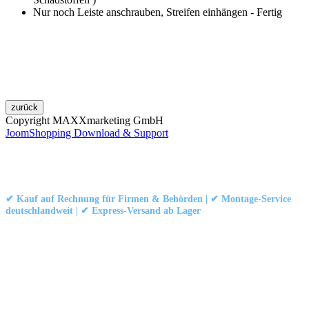
Nur noch Leiste anschrauben, Streifen einhängen - Fertig
Copyright MAXXmarketing GmbH
JoomShopping Download & Support
Kontakt
|
Impressum
|
Datenschutzerklärung
|
AGB / Widerruf
© 1999–
Marbex® GmbH
– Alle Rechte vorbehalten.
✔ Kauf auf Rechnung für Firmen & Behörden | ✔ Montage-Service
deutschlandweit | ✔ Express-Versand ab Lager
Technische Dokumentation:
Montageanleitung (PDF)
|
Technisches
Datenblatt
|
Konformität (Food/Pharma)
|
Rezensionen auf Google ansehen
Haben Sie Fragen?