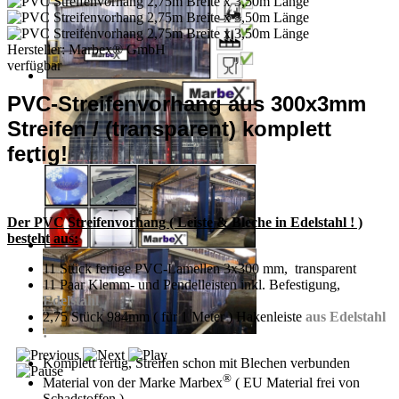
Hersteller:
Marbex® GmbH
verfügbar
PVC-Streifenvorhang aus 300x3mm
Streifen / (transparent) komplett
fertig!
Der PVC Streifenvorhang ( Leiste & Bleche in Edelstahl ! )
besteht aus:
11 Stück fertige PVC-Lamellen 3x300 mm, transparent
11 Paar Klemm- und Pendelleisten inkl. Befestigung,
Edelstahl
2,75 Stück 984mm ( für 1 Meter ) Hakenleiste
aus Edelstahl
!
Komplett fertig, Streifen schon mit Blechen verbunden
®
Material von der Marke Marbex
( EU Material frei von
Schadstoffen )