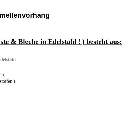
amellenvorhang
 & Bleche in Edelstahl ! ) besteht aus:
delstahl
en
toffen )