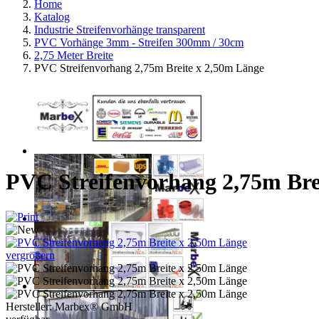
Home
Katalog
Industrie Streifenvorhänge transparent
PVC Vorhänge 3mm - Streifen 300mm / 30cm
2,75 Meter Breite
PVC Streifenvorhang 2,75m Breite x 2,50m Länge
PVC Streifenvorhang 2,75m Bre
vergrößern
Hersteller:
Marbex® GmbH