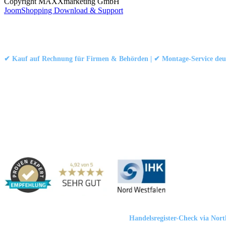
Copyright MAXXmarketing GmbH
JoomShopping Download & Support
Kontakt
|
Impressum
|
Datenschutzerklärung
|
AGB / Widerruf
© 1999–
Marbex® GmbH
– Alle Rechte vorbehalten.
✔ Kauf auf Rechnung für Firmen & Behörden | ✔ Montage-Service deut
Technische Dokumentation:
Montageanleitung (PDF)
|
Technisches Datenbl
Haben Sie Fragen?
Gerne beraten wir Sie persönlich zu unseren PVC-Streifenvorhängen
Adresse:
Marbex® GmbH | Am Schornacker 52 | 46485 Wesel, Deut
Marbex® GmbH
| HRB 23512 Duisburg |
Handelsregister-Check via Nor