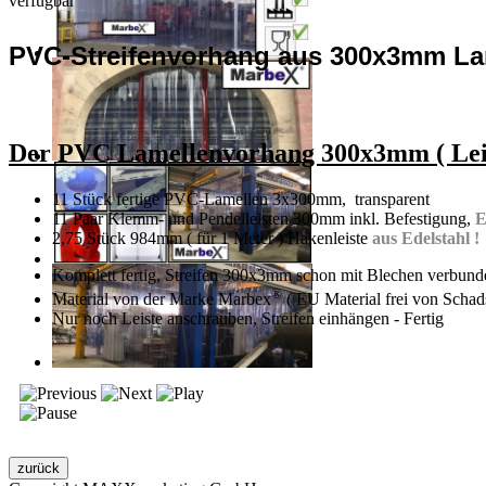
verfügbar
PVC-Streifenvorhang aus 300x3mm L
Der PVC Lamellenvorhang 300x3mm ( Leiste
11 Stück fertige PVC-Lamellen 3x300mm, transparent
11 Paar Klemm- und Pendelleisten 300mm inkl. Befestigung,
E
2,75 Stück 984mm ( für 1 Meter ) Hakenleiste
aus Edelstahl !
Komplett fertig, Streifen 300x3mm schon mit Blechen verbund
®
Material von der Marke Marbex
( EU Material frei von Schads
Nur noch Leiste anschrauben, Streifen einhängen - Fertig