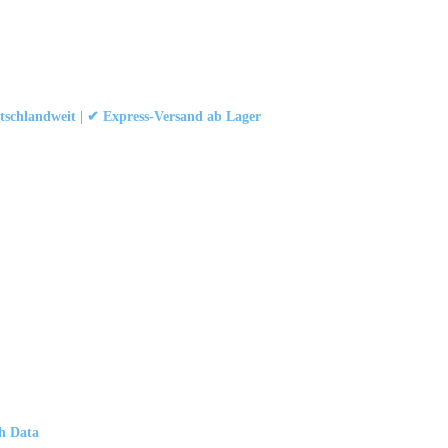
schlandweit | ✔ Express-Versand ab Lager
att
|
Konformität (Food/Pharma)
|
Rezensionen auf Google ansehen
 und Industrievorhängen.
schland
th Data