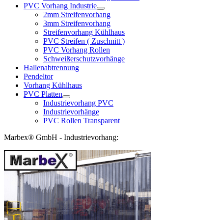
PVC Vorhang Industrie
2mm Streifenvorhang
3mm Streifenvorhang
Streifenvorhang Kühlhaus
PVC Streifen ( Zuschnitt )
PVC Vorhang Rollen
Schweißerschutzvorhänge
Hallenabtrennung
Pendeltor
Vorhang Kühlhaus
PVC Platten
Industrievorhang PVC
Industrievorhänge
PVC Rollen Transparent
Marbex® GmbH - Industrievorhang: